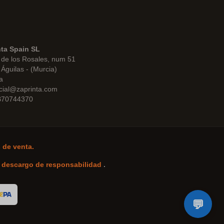
nta Spain SL
de los Rosales, num 51
Águilas - (Murcia)
a
cial@zaprinta.com
 B70744370
 de venta.
-
descargo de responsabilidad
.