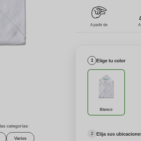
A partir de
A
Elige tu color
1
Blanco
las categorías:
Elija sus ubicacion
2
Varios