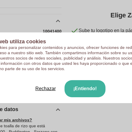
Elige Z
Sube tu logotipo en la pá
10041400
Revisamos su logotipo de 
2750 g
web utiliza cookies
Los clientes nos dan una
kies para personalizar contenidos y anuncios, ofrecer funciones de red
750 x 750 mm
ceso a nuestro sitio web. También compartimos información sobre su u
nuestros socios de redes sociales, publicidad y análisis. Nuestros soci
750 mm
 información con otros datos que usted les haya proporcionado o que 
750 mm
o parte de su uso de los servicios.
2750.0
750.0
Rechazar
¡Entiendo!
750.0
de datos
ar mis archivos?
 toalla de rizo que está
100 - Puddington - Sorzano con