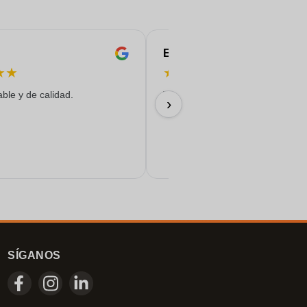
Eren
★
★
★
★
★
★
★
able y de calidad.
Todo salió de maravilla...
›
17/06/2026
SÍGANOS