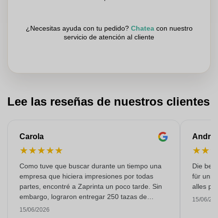
¿Necesitas ayuda con tu pedido?
Chatea
con nuestro
servicio de atención al cliente
Lee las reseñas de nuestros clientes
Carola
Andre
★
★
★
★
★
★
★
Como tuve que buscar durante un tiempo una
Die bedr
empresa que hiciera impresiones por todas
für unse
partes, encontré a Zaprinta un poco tarde. Sin
alles pr
embargo, lograron entregar 250 tazas de
15/06/20
esmalte con una impresión excelente a tiempo.
15/06/2026
Estoy muy contenta con ellos. ¡Muchísimas