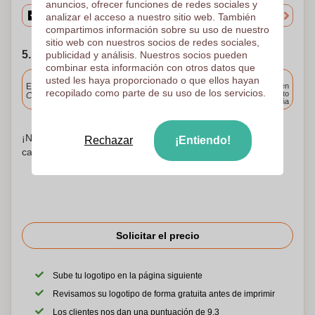
anuncios, ofrecer funciones de redes sociales y
analizar el acceso a nuestro sitio web. También
compartimos información sobre su uso de nuestro
sitio web con nuestros socios de redes sociales,
5. Elija su fecha de envío
publicidad y análisis. Nuestros socios pueden
combinar esta información con otros datos que
Incluido
usted les haya proporcionado o que ellos hayan
Entrega estándar
Entrega en
recopilado como parte de su uso de los servicios.
cualquier punto
Cargue y apruebe sus archivos antes de las 9.30 a.m.
de España
¡No te preocupes! Simplemente suba sus archivos a la
Rechazar
¡Entiendo!
canasta de compras
Solicitar el precio
Sube tu logotipo en la página siguiente
Revisamos su logotipo de forma gratuita antes de imprimir
Los clientes nos dan una puntuación de 9.3