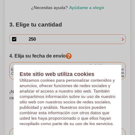
¿Necesitas ayuda?
Ayúdame a elegir
3. Elige tu cantidad
4. Elija su fecha de envío
Incluido
Entrega estándar
Entrega en
cualquier punto
Este sitio web utiliza cookies
Cargue y apruebe sus archivos antes de las 9.30 a.m.
de España
Utilizamos cookies para personalizar contenidos y
anuncios, ofrecer funciones de redes sociales y
analizar el acceso a nuestro sitio web. También
¡No te preocupes! Simplemente suba sus archivos a la
compartimos información sobre su uso de nuestro
canasta de compras
sitio web con nuestros socios de redes sociales,
publicidad y análisis. Nuestros socios pueden
combinar esta información con otros datos que
usted les haya proporcionado o que ellos hayan
recopilado como parte de su uso de los servicios.
Solicitar el precio