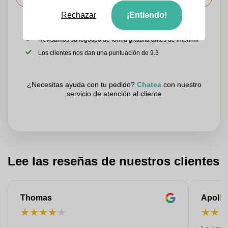
Rechazar
¡Entiendo!
Sube tu logotipo en la página siguiente
Revisamos su logotipo de forma gratuita antes de imprimir
Los clientes nos dan una puntuación de 9.3
¿Necesitas ayuda con tu pedido?
Chatea
con nuestro
servicio de atención al cliente
Lee las reseñas de nuestros clientes
Thomas
Apollo
★
★
★
★
★
★
★