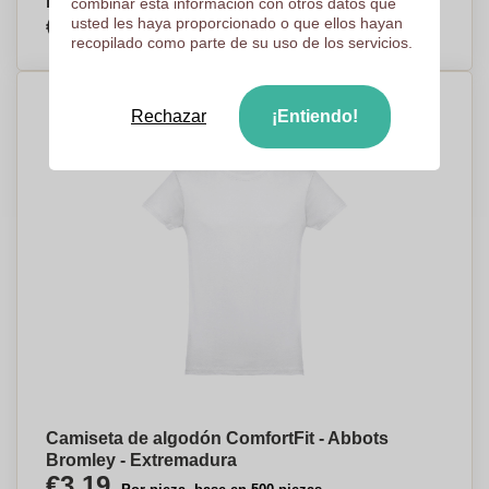
Resistente - Castillonroy
combinar esta información con otros datos que
€3,06
usted les haya proporcionado o que ellos hayan
Por pieza, base en 500 piezas
recopilado como parte de su uso de los servicios.
Rechazar
¡Entiendo!
Camiseta de algodón ComfortFit - Abbots
Bromley - Extremadura
€3,19