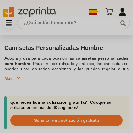
Camisetas Personalizadas Hombre
Adopta y usa para cada ocasión las
camisetas personalizadas
para hombre
! Para un look relajado y práctico, las camisetas se
pueden usar en todas ocasiones y las puedes regalar a tus
clientes y empleados. Es un objeto publicitario muy práctico, por
Más
su versatilidad, ya que pueden ser usadas tanto en invierno
(debajo de una chaqueta) como en verano, transmitiendo
perfectamente la imagen de tu
marca
. En la camiseta de manga
corta, puedes plasmar los
colores o logotipo de tu negocio
.
Zaprinta, te permite poder personalizar todas las camisetas de
que necesita una cotización gratuita?
¡Coloque su
hombres, tan solo tienes que escoger el modelo, color y/o talla
solicitud en menos de 30 segundos!
que necesites. Ponemos a tu disposición una amplia opciones
para la personalización, como una amplia gama de colores para
Solicitar una cotización gratuita
resaltar mejor tu camiseta
impresa
para hombres. ¿Y por qué no
ofrecer a tus clientes y compañeros de trabajo
Camisetas