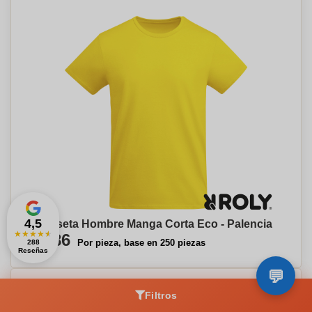
4,5
Camiseta Hombre Manga Corta Eco - Palencia
★
★
★
★
★
€5,86
Por pieza, base en 250 piezas
288
Reseñas
Filtros