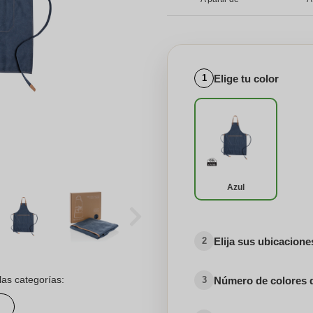
Elige tu color
1
Azul
Elija sus ubicacion
2
las categorías:
Número de colores 
3