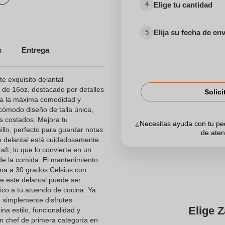
Elige tu cantidad
4
Elija su fecha de en
5
dos
s
Entrega
e exquisito delantal
 de 16oz, destacado por detalles
Solici
ra la máxima comodidad y
 cómodo diseño de talla única,
os costados. Mejora tu
¿Necesitas ayuda con tu p
sillo, perfecto para guardar notas
de aten
te delantal está cuidadosamente
ft, lo que lo convierte en un
 de la comida. El mantenimiento
ina a 30 grados Celsius con
ue este delantal puede ser
co a tu atuendo de cocina. Ya
 simplemente disfrutes
Elige Z
na estilo, funcionalidad y
un chef de primera categoría en