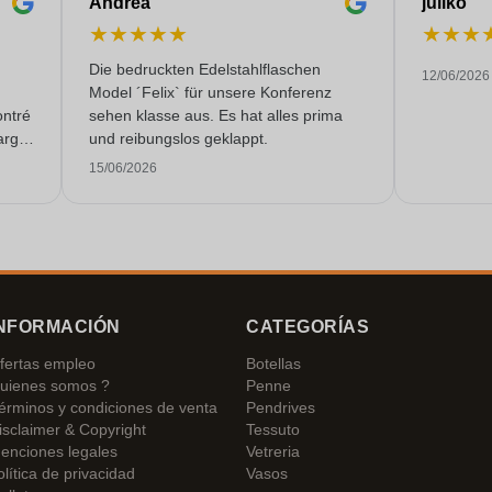
Andrea
juliko
★
★
★
★
★
★
★
★
Die bedruckten Edelstahlflaschen
12/06/2026
Model ´Felix` für unsere Konferenz
ontré
sehen klasse aus. Es hat alles prima
argo,
und reibungslos geklappt.
malte
15/06/2026
mpo.
NFORMACIÓN
CATEGORÍAS
fertas empleo
Botellas
uienes somos ?
Penne
érminos y condiciones de venta
Pendrives
isclaimer & Copyright
Tessuto
enciones legales
Vetreria
olítica de privacidad
Vasos