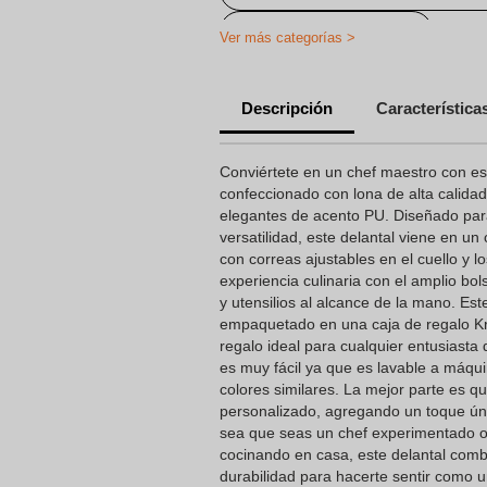
Delantal Personalizado
Ver más categorías >
Delantales de Cocina Personaliza
Descripción
Característica
Conviértete en un chef maestro con est
confeccionado con lona de alta calidad
elegantes de acento PU. Diseñado pa
versatilidad, este delantal viene en un
con correas ajustables en el cuello y l
experiencia culinaria con el amplio bol
y utensilios al alcance de la mano. Es
empaquetado en una caja de regalo Kra
regalo ideal para cualquier entusiasta
es muy fácil ya que es lavable a máqu
colores similares. La mejor parte es q
personalizado, agregando un toque úni
sea que seas un chef experimentado o
cocinando en casa, este delantal combi
durabilidad para hacerte sentir como 