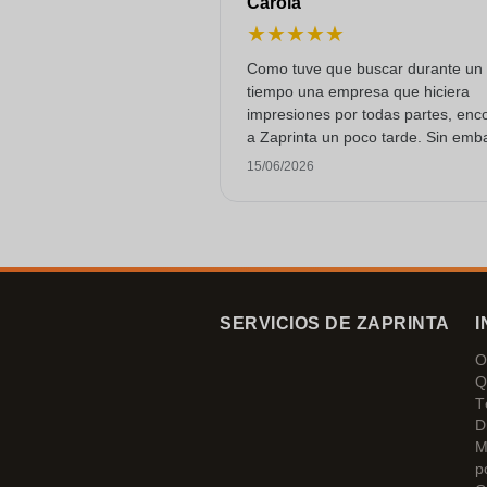
Carola
★
★
★
★
★
Como tuve que buscar durante un
tiempo una empresa que hiciera
impresiones por todas partes, enc
a Zaprinta un poco tarde. Sin emb
lograron entregar 250 tazas de es
15/06/2026
con una impresión excelente a tie
Estoy muy contenta con ellos.
¡Muchísimas gracias!
SERVICIOS DE ZAPRINTA
I
O
Q
T
D
M
p