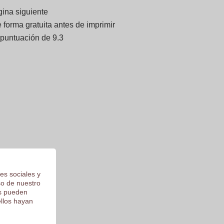
gina siguiente
forma gratuita antes de imprimir
 puntuación de 9.3
es sociales y
so de nuestro
os pueden
ellos hayan