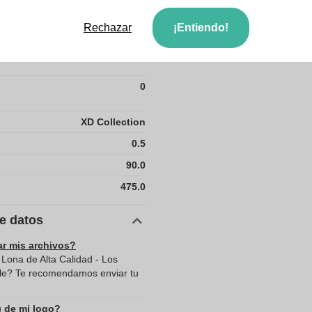
4.0
Rechazar
¡Entiendo!
33.0
0
XD Collection
0.5
90.0
475.0
de datos
ar mis archivos?
 Lona de Alta Calidad - Los
ble? Te recomendamos enviar tu
) de mi logo?