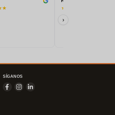
ROBERT
★
★
★
★
★
★
★
¡Perfecto!
›
11/06/2026
SÍGANOS