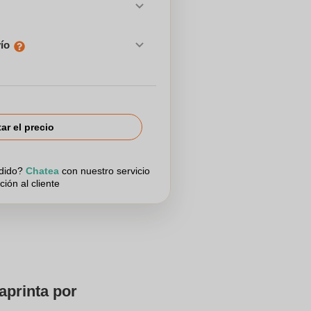
vío
tar el precio
edido?
Chatea
con nuestro servicio
ción al cliente
aprinta por