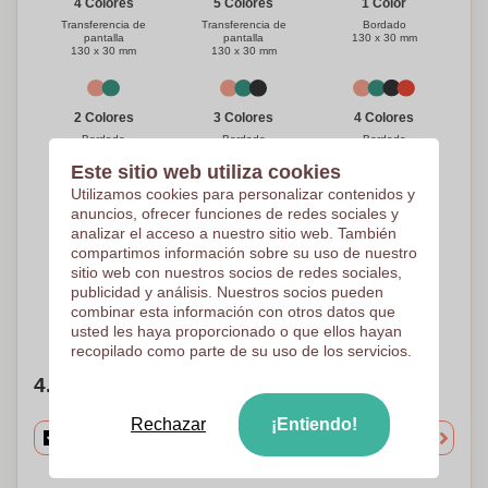
1 Color
4 Colores
5 Colores
Bordado
Transferencia de
Transferencia de
130 x 30 mm
pantalla
pantalla
130 x 30 mm
130 x 30 mm
3 Colores
4 Colores
2 Colores
Bordado
Bordado
Bordado
130 x 30 mm
130 x 30 mm
130 x 30 mm
Este sitio web utiliza cookies
Utilizamos cookies para personalizar contenidos y
anuncios, ofrecer funciones de redes sociales y
analizar el acceso a nuestro sitio web. También
1 Color
Color Completo
5 Colores
compartimos información sobre su uso de nuestro
Transferencia
Transferencia digital
Bordado
Reflectante
130 x 30 mm
130 x 30 mm
sitio web con nuestros socios de redes sociales,
130 x 30 mm
publicidad y análisis. Nuestros socios pueden
combinar esta información con otros datos que
¿Necesitas ayuda?
Ayúdame a elegir
usted les haya proporcionado o que ellos hayan
recopilado como parte de su uso de los servicios.
4. Elige tu cantidad
Rechazar
¡Entiendo!