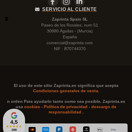
SERVICIO AL CLIENTE
Zaprinta Spain SL
Paseo de los Rosales, num 51
30880 Águilas - (Murcia)
España
comercial@zaprinta.com
NIF : B70744370
El uso de este sitio
Zaprinta.es
significa que acepta
Condiciones generales de venta.
n orden Para ayudarlo tanto como sea posible,
Zaprinta.es
usa
cookies
-
Política de privacidad
-
descargo de
responsabilidad
.
4,5
★
★
★
★
★
288