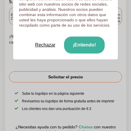
5. Elija su fecha de envío
sitio web con nuestros socios de redes sociales,
publicidad y análisis. Nuestros socios pueden
Incluido
combinar esta información con otros datos que
Entrega estándar
Entrega en
cualquier punto
Cargue y apruebe sus archivos antes de las 9.30 a.m.
usted les haya proporcionado o que ellos hayan
de España
recopilado como parte de su uso de los servicios.
¡No te preocupes! Simplemente suba sus archivos a la
canasta de compras
Rechazar
¡Entiendo!
Solicitar el precio
Sube tu logotipo en la página siguiente
Revisamos su logotipo de forma gratuita antes de imprimir
Los clientes nos dan una puntuación de 9.3
¿Necesitas ayuda con tu pedido?
Chatea
con nuestro