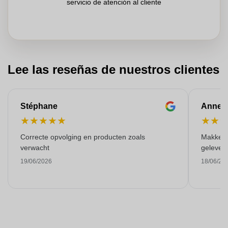
servicio de atención al cliente
Lee las reseñas de nuestros clientes
Stéphane
Anne-M
★
★
★
★
★
★
★
Correcte opvolging en producten zoals
Makkelij
verwacht
gelever
19/06/2026
18/06/20