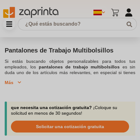
Pantalones de Trabajo Multibolsillos
Si estás buscando objetos personalizables para todos tus
empleados, los
pantalones de trabajo multibolsillos
es sin
duda uno de los artículos más relevantes, en especial si tienes
que hacer separación de grupos en función de la labores a
Más
desempeñar. Si eres responsable de una empresa, un club
deportivo o una comunidad, optar por los
pantalones de
trabajo
, personalizados con tu marca, promocionará tu marca y
te dará visibilidad diariamente en diferentes sectores
profesionales. Equipado con múltiples bolsillos, están destinados
que necesita una cotización gratuita?
¡Coloque su
a facilitar el trabajo tanto de técnicos, trabajadores o artesanos,
solicitud en menos de 30 segundos!
... facilitando las herramientas al alcance de tu mano, los
Pantalones de Trabajo
permiten libertad de movimiento. No
Solicitar una cotización gratuita
dudes en contactar con nuestro equipo de atención al cliente, si
necesitas asesoramiento o tienes una consulta sobre un producto