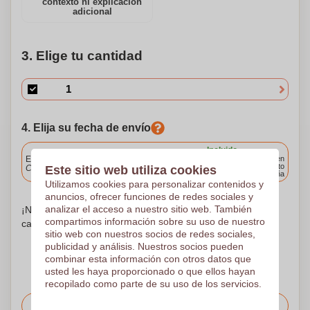
contexto ni explicación
individuos de diversas alturas. Confeccionados con una
adicional
mezcla de 65% poliéster y 35% algodón de sarga con un
revestimiento superficial repelente al agua, estos
3. Elige tu cantidad
pantalones ofrecen durabilidad y resistencia al agua. La
tela de refuerzo, hecha de 100% poliamida Cordura®,
aumenta la longevidad y durabilidad de los pantalones.
Personaliza estos pantalones para que sean tuyos y
disfruta de la funcionalidad y comodidad que proporcionan.
4. Elija su fecha de envío
Incluido
Entrega estándar
Entrega en
cualquier punto
Este sitio web utiliza cookies
Cargue y apruebe sus archivos antes de las 9.30 a.m.
de España
Utilizamos cookies para personalizar contenidos y
anuncios, ofrecer funciones de redes sociales y
analizar el acceso a nuestro sitio web. También
¡No te preocupes! Simplemente suba sus archivos a la
compartimos información sobre su uso de nuestro
canasta de compras
sitio web con nuestros socios de redes sociales,
publicidad y análisis. Nuestros socios pueden
combinar esta información con otros datos que
usted les haya proporcionado o que ellos hayan
recopilado como parte de su uso de los servicios.
Solicitar el precio