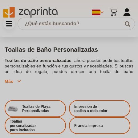
Toallas de Baño Personalizadas
Toallas de baño personalizadas
, ahora puedes pedir tus toallas
personalizables en función e tus gustos y necesidades. Si buscas
un idea de regalo, puedes ofrecer una toalla de baño
personalizada tanto a tus clientes como tus empleados, una idea
Más
perfecta si tienes un gimnasio, spa, salón de belleza u ofreces
cursos de natación. Si eres un promotor de un complejo hotelero,
puedes personalizar los baños con el nombre del hotel y dar un
servicio profesional a tus clientes, cuidado hasta los pequeños
detalles. Imprime el
nombre y el logotipo
de tu negocio, si
Toallas de Playa
Impresión de
deseas impresionar a tus mejores clientes, opta por una
toalla
Personalizadas
toallas a todo color
personalizada con su nombre
. ¿Tienes un club deportivo o
gimnasio? Descubre las
Toallas Personalizadas
para regalar a tus
Toallas
personalizadas
Franela impresa
clientes como bienvenida.
para invitados