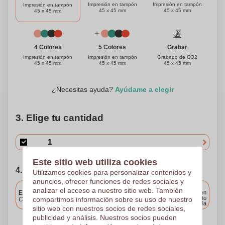
Impresión en tampón
Impresión en tampón
Impresión en tampón
45 x 45 mm
45 x 45 mm
45 x 45 mm
Grabar
4 Colores
5 Colores
Grabado de CO2
Impresión en tampón
Impresión en tampón
45 x 45 mm
45 x 45 mm
45 x 45 mm
¿Necesitas ayuda?
Ayúdame a elegir
3. Elige tu cantidad
Este sitio web utiliza cookies
4. Elija su fecha de envío
Utilizamos cookies para personalizar contenidos y
anuncios, ofrecer funciones de redes sociales y
Incluido
analizar el acceso a nuestro sitio web. También
Entrega estándar
Entrega en
cualquier punto
compartimos información sobre su uso de nuestro
Cargue y apruebe sus archivos antes de las 9.30 a.m.
de España
sitio web con nuestros socios de redes sociales,
publicidad y análisis. Nuestros socios pueden