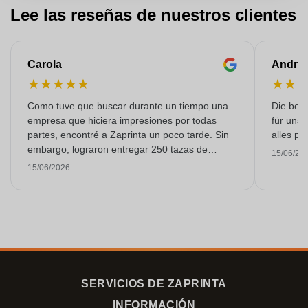
Lee las reseñas de nuestros clientes
Carola
Andre
★
★
★
★
★
★
★
Como tuve que buscar durante un tiempo una
Die bedr
empresa que hiciera impresiones por todas
für unse
partes, encontré a Zaprinta un poco tarde. Sin
alles pr
embargo, lograron entregar 250 tazas de
15/06/20
esmalte con una impresión excelente a tiempo.
15/06/2026
Estoy muy contenta con ellos. ¡Muchísimas
gracias!
SERVICIOS DE ZAPRINTA
INFORMACIÓN