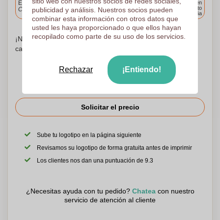
sitio web con nuestros socios de redes sociales,
Entrega estándar
Entrega en
cualquier punto
publicidad y análisis. Nuestros socios pueden
Cargue y apruebe sus archivos antes de las 9.30 a.m.
de España
combinar esta información con otros datos que
usted les haya proporcionado o que ellos hayan
recopilado como parte de su uso de los servicios.
¡No te preocupes! Simplemente suba sus archivos a la
canasta de compras
Rechazar
¡Entiendo!
Solicitar el precio
Sube tu logotipo en la página siguiente
Revisamos su logotipo de forma gratuita antes de imprimir
Los clientes nos dan una puntuación de 9.3
¿Necesitas ayuda con tu pedido?
Chatea
con nuestro
servicio de atención al cliente