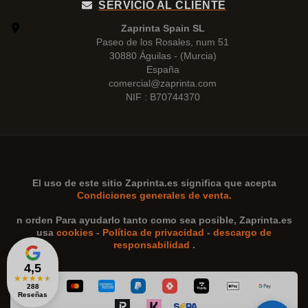
SERVICIO AL CLIENTE
Zaprinta Spain SL
Paseo de los Rosales, num 51
30880 Águilas - (Murcia)
España
comercial@zaprinta.com
NIF : B70744370
El uso de este sitio
Zaprinta.es
significa que acepta
Condiciones generales de venta.
n orden Para ayudarlo tanto como sea posible,
Zaprinta.es
usa
cookies
-
Política de privacidad
-
descargo de
responsabilidad
.
4,5
★
★
★
★
★
288
Reseñas