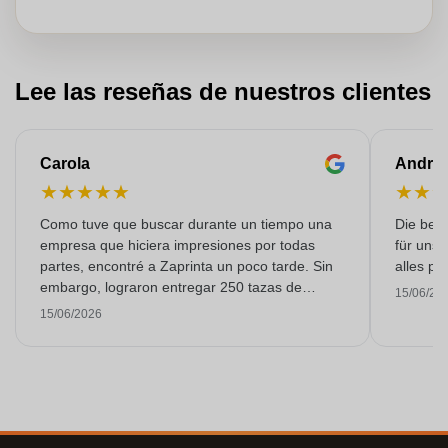
Lee las reseñas de nuestros clientes
Carola
Andre
★
★
★
★
★
★
★
Como tuve que buscar durante un tiempo una
Die bedr
empresa que hiciera impresiones por todas
für unse
partes, encontré a Zaprinta un poco tarde. Sin
alles pr
embargo, lograron entregar 250 tazas de
15/06/20
esmalte con una impresión excelente a tiempo.
15/06/2026
Estoy muy contenta con ellos. ¡Muchísimas
gracias!