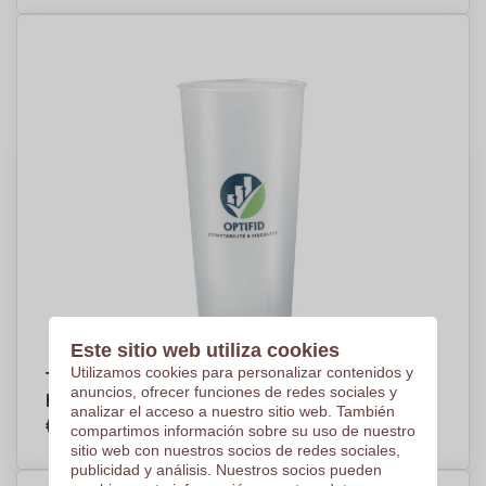
Este sitio web utiliza cookies
Utilizamos cookies para personalizar contenidos y
Taza de Medición Transparente con Nivel de
anuncios, ofrecer funciones de redes sociales y
Llenado - 0.5L - Appleby - Peñalba
analizar el acceso a nuestro sitio web. También
€4,70
compartimos información sobre su uso de nuestro
Por pieza, base en 250 piezas
sitio web con nuestros socios de redes sociales,
publicidad y análisis. Nuestros socios pueden