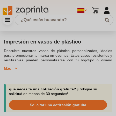
Impresión en vasos de plástico
Descubre nuestros vasos de plástico personalizados, ideales
para promocionar tu marca en eventos. Estos vasos resistentes y
reutilizables pueden personalizarse con tu logotipo o diseño
único. Perfectos para fiestas, festivales y eventos corporativos,
Más
ofrecen una alternativa sostenible a los vasos desechables. Haz
tu pedido ahora y destaca con un toque ecológico.
que necesita una cotización gratuita?
¡Coloque su
solicitud en menos de 30 segundos!
Solicitar una cotización gratuita