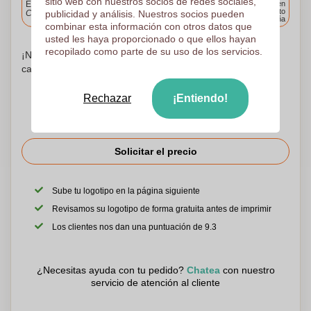
sitio web con nuestros socios de redes sociales,
Entrega estándar
Entrega en
cualquier punto
publicidad y análisis. Nuestros socios pueden
Cargue y apruebe sus archivos antes de las 9.30 a.m.
de España
combinar esta información con otros datos que
usted les haya proporcionado o que ellos hayan
recopilado como parte de su uso de los servicios.
¡No te preocupes! Simplemente suba sus archivos a la
canasta de compras
Rechazar
¡Entiendo!
Solicitar el precio
Sube tu logotipo en la página siguiente
Revisamos su logotipo de forma gratuita antes de imprimir
Los clientes nos dan una puntuación de 9.3
¿Necesitas ayuda con tu pedido?
Chatea
con nuestro
servicio de atención al cliente