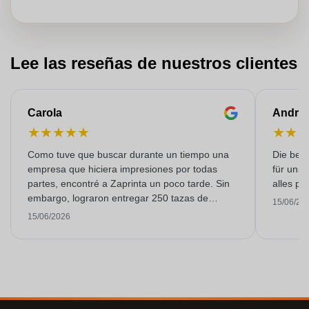
Lee las reseñas de nuestros clientes
Carola
Andre
★
★
★
★
★
★
★
Como tuve que buscar durante un tiempo una
Die bedr
empresa que hiciera impresiones por todas
für unse
partes, encontré a Zaprinta un poco tarde. Sin
alles pr
embargo, lograron entregar 250 tazas de
15/06/20
esmalte con una impresión excelente a tiempo.
15/06/2026
Estoy muy contenta con ellos. ¡Muchísimas
gracias!