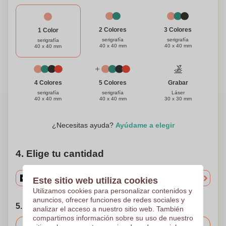
3 Colores
2 Colores
1 Color
serigrafía
serigrafía
serigrafía
40 x 40 mm
40 x 40 mm
40 x 40 mm
Grabar
4 Colores
5 Colores
Láser
serigrafía
serigrafía
30 x 30 mm
40 x 40 mm
40 x 40 mm
¿Necesitas ayuda?
Ayúdame a elegir
4. Elige tu cantidad
Este sitio web utiliza cookies
Utilizamos cookies para personalizar contenidos y
anuncios, ofrecer funciones de redes sociales y
5. Elija su fecha de envío
analizar el acceso a nuestro sitio web. También
compartimos información sobre su uso de nuestro
Incluido