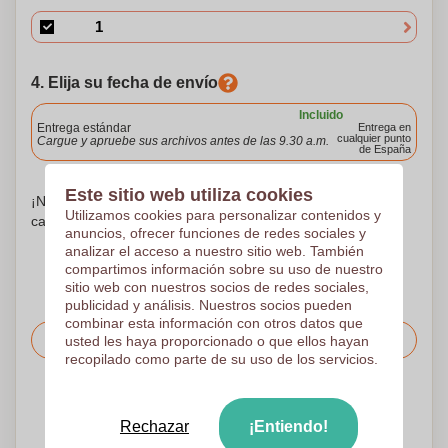
4. Elija su fecha de envío
Incluido
Entrega estándar
Entrega en
cualquier punto
Cargue y apruebe sus archivos antes de las 9.30 a.m.
de España
Este sitio web utiliza cookies
¡No te preocupes! Simplemente suba sus archivos a la
Utilizamos cookies para personalizar contenidos y
canasta de compras
anuncios, ofrecer funciones de redes sociales y
analizar el acceso a nuestro sitio web. También
compartimos información sobre su uso de nuestro
sitio web con nuestros socios de redes sociales,
publicidad y análisis. Nuestros socios pueden
combinar esta información con otros datos que
Solicitar el precio
usted les haya proporcionado o que ellos hayan
recopilado como parte de su uso de los servicios.
Sube tu logotipo en la página siguiente
Revisamos su logotipo de forma gratuita antes de imprimir
Rechazar
¡Entiendo!