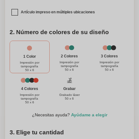
puede ser personalizado, añadiendo un toque personal que
lo hace verdaderamente único. Expresa tu individualidad y
Artículo impreso en múltiples ubicaciones
conciencia ecológica con este excepcional instrumento de
escritura.
2. Número de colores de su diseño
3 Colores
2 Colores
1 Color
Impresión por
Impresión por
Impresión por
tampografía
tampografía
tampografía
50 x 6
50 x 6
50 x 6
Grabar
4 Colores
Grabado láser
Impresión por
50 x 6
tampografía
50 x 6
¿Necesitas ayuda?
Ayúdame a elegir
3. Elige tu cantidad