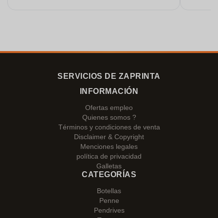
Estoy muy contenta con ellos. ¡Muchísimas
gracias!
SERVICIOS DE ZAPRINTA
INFORMACIÓN
Ofertas empleo
Quienes somos ?
Términos y condiciones de venta
Disclaimer & Copyright
Menciones legales
política de privacidad
Galletas
CATEGORÍAS
Botellas
Penne
Pendrives