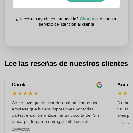
Los clientes nos dan una puntuación de 9.3
¿Necesitas ayuda con tu pedido?
Chatea
con nuestro
servicio de atención al cliente
Lee las reseñas de nuestros clientes
Carola
Andre
★
★
★
★
★
★
★
Como tuve que buscar durante un tiempo una
Die bedr
empresa que hiciera impresiones por todas
für unse
partes, encontré a Zaprinta un poco tarde. Sin
alles pr
embargo, lograron entregar 250 tazas de
15/06/20
esmalte con una impresión excelente a tiempo.
15/06/2026