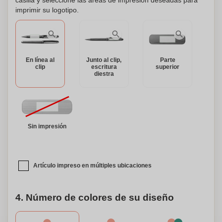
casilla y seleccione las áreas de impresión deseadas para
verdaderamente único y personalizado. Es el regalo
imprimir su logotipo.
perfecto para un ser querido o un regalo para ti mismo.
Abraza la conciencia ecológica y eleva tu experiencia de
escritura con nuestro Juego de Escritura de Bambú.
En línea al
Junto al clip,
Parte
clip
escritura
superior
diestra
Sin impresión
Artículo impreso en múltiples ubicaciones
4. Número de colores de su diseño