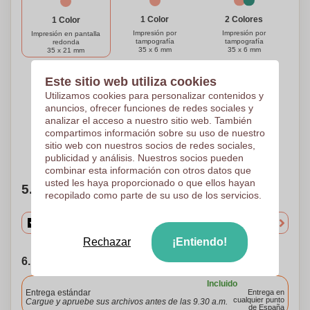
1 Color
2 Colores
1 Color
Impresión por
Impresión por
Impresión en pantalla
tampografía
tampografía
redonda
35 x 6 mm
35 x 6 mm
35 x 21 mm
Este sitio web utiliza cookies
3 Colores
4 Colores
5 Colores
Utilizamos cookies para personalizar contenidos y
Impresión por
Impresión por
Impresión por
anuncios, ofrecer funciones de redes sociales y
tampografía
tampografía
tampografía
analizar el acceso a nuestro sitio web. También
35 x 6 mm
35 x 6 mm
35 x 6 mm
compartimos información sobre su uso de nuestro
sitio web con nuestros socios de redes sociales,
¿Necesitas ayuda?
Ayúdame a elegir
publicidad y análisis. Nuestros socios pueden
combinar esta información con otros datos que
usted les haya proporcionado o que ellos hayan
5. Elige tu cantidad
recopilado como parte de su uso de los servicios.
Rechazar
¡Entiendo!
6. Elija su fecha de envío
Incluido
Entrega estándar
Entrega en
cualquier punto
Cargue y apruebe sus archivos antes de las 9.30 a.m.
de España