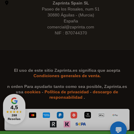
Zaprinta Spain SL
Paseo de los Rosales, num 51
30880 Águilas - (Murcia)
España
comercial@zaprinta.com
NIF : B70744370
El uso de este sitio
Zaprinta.es
significa que acepta
Condiciones generales de venta.
n orden Para ayudarlo tanto como sea posible,
Zaprinta.es
usa
cookies
-
Política de privacidad
-
descargo de
responsabilidad
.
4,5
★
★
★
★
★
288
Reseñas