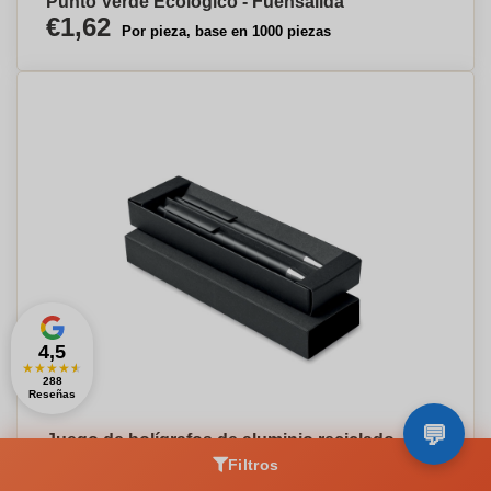
Punto Verde Ecológico - Fuensalida
€1,62
Por pieza, base en 1000 piezas
4,5
★
★
★
★
★
288
Reseñas
Juego de bolígrafos de aluminio reciclado -
L’Ametlla del Vallès
Filtros
€1,68