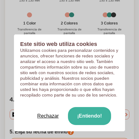
150 x 130 mm
150 x 130 mm
150 x 130 mm
1 Color
3 Colores
2 Colores
Transferencia de
Transferencia de
Transferencia de
pantalla
pantalla
pantalla
150 x 130 mm
150 x 130 mm
150 x 130 mm
Este sitio web utiliza cookies
Utilizamos cookies para personalizar contenidos y
anuncios, ofrecer funciones de redes sociales y
4 Colores
5 Colores
analizar el acceso a nuestro sitio web. También
Transferencia de
Transferencia de
pantalla
pantalla
compartimos información sobre su uso de nuestro
150 x 130 mm
150 x 130 mm
sitio web con nuestros socios de redes sociales,
publicidad y análisis. Nuestros socios pueden
¿Necesitas ayuda?
Ayúdame a elegir
combinar esta información con otros datos que
usted les haya proporcionado o que ellos hayan
recopilado como parte de su uso de los servicios.
4. Elige tu cantidad
Rechazar
¡Entiendo!
5. Elija su fecha de envío