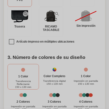
PVC
desorden, nuestro Organizador de Coche es un accesorio
imprescindible. Manténgase organizado y disfrute de un
viaje sin complicaciones con este versátil y elegante
organizador de coche.
Sin impresión
Trasera
RICAMO
TASCABILE
Artículo impreso en múltiples ubicaciones
3. Número de colores de su diseño
1 Color
Color Completo
1 Color
Impresión en pantalla
Transferencia digital
Transferencia
150 x 130 mm
150 x 130 mm
Reflectante
150 x 130 mm
3 Colores
4 Colores
2 Colores
Impresión en pantalla
Impresión en pantalla
Impresión en pantalla