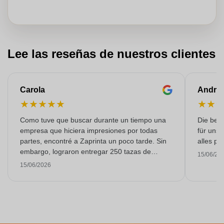
Lee las reseñas de nuestros clientes
Carola
Andre
★
★
★
★
★
★
★
Como tuve que buscar durante un tiempo una
Die bedr
empresa que hiciera impresiones por todas
für unse
partes, encontré a Zaprinta un poco tarde. Sin
alles pr
embargo, lograron entregar 250 tazas de
15/06/20
esmalte con una impresión excelente a tiempo.
15/06/2026
Estoy muy contenta con ellos. ¡Muchísimas
gracias!