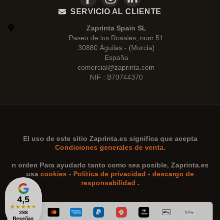
SERVICIO AL CLIENTE
Zaprinta Spain SL
Paseo de los Rosales, num 51
30880 Águilas - (Murcia)
España
comercial@zaprinta.com
NIF : B70744370
El uso de este sitio
Zaprinta.es
significa que acepta
Condiciones generales de venta.
n orden Para ayudarlo tanto como sea posible,
Zaprinta.es
usa
cookies
-
Política de privacidad
-
descargo de
responsabilidad
.
4,5
★
★
★
★
★
288
Reseñas