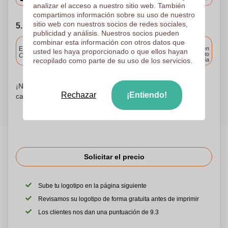
analizar el acceso a nuestro sitio web. También
compartimos información sobre su uso de nuestro
sitio web con nuestros socios de redes sociales,
5. Elija su fecha de envío
publicidad y análisis. Nuestros socios pueden
combinar esta información con otros datos que
Incluido
Entrega estándar
Entrega en
usted les haya proporcionado o que ellos hayan
cualquier punto
Cargue y apruebe sus archivos antes de las 9.30 a.m.
recopilado como parte de su uso de los servicios.
de España
¡No te preocupes! Simplemente suba sus archivos a la
Rechazar
¡Entiendo!
canasta de compras
Solicitar el precio
Sube tu logotipo en la página siguiente
Revisamos su logotipo de forma gratuita antes de imprimir
Los clientes nos dan una puntuación de 9.3