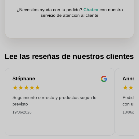
¿Necesitas ayuda con tu pedido?
Chatea
con nuestro
servicio de atención al cliente
Lee las reseñas de nuestros clientes
Stéphane
Anne-M
★
★
★
★
★
★
★
Seguimiento correcto y productos según lo
Pedido s
previsto
con una
19/06/2026
18/06/20