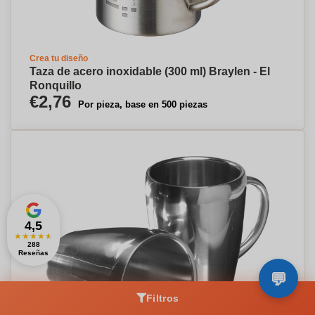
Crea tu diseño
Taza de acero inoxidable (300 ml) Braylen - El
Ronquillo
€2,76
Por pieza, base en 500 piezas
4,5
★
★
★
★
★
288
Reseñas
Filtros