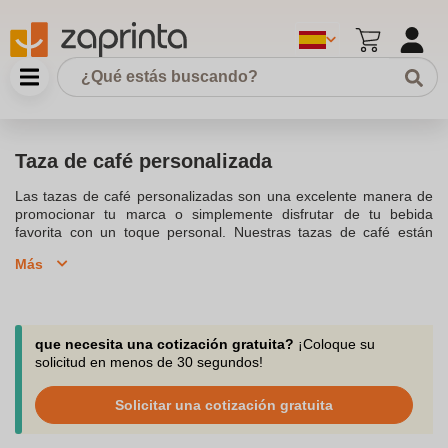
Taza de café personalizada
Las tazas de café personalizadas son una excelente manera de
promocionar tu marca o simplemente disfrutar de tu bebida
favorita con un toque personal. Nuestras tazas de café están
disponibles en una variedad de materiales, incluyendo cerámica,
Más
porcelana y vidrio de borosilicato, ideales para mantener tus
bebidas calientes como café, té o chocolate. Ofrecemos opciones
de personalización para incluir tu logotipo, diseño o mensaje,
utilizando técnicas de impresión de alta calidad como
tampografía, serigrafía y grabado láser. Nuestras tazas son aptas
que necesita una cotización gratuita?
¡Coloque su
para lavavajillas, garantizando la durabilidad de la
solicitud en menos de 30 segundos!
personalización y la facilidad de limpieza. Desde tazas para
espresso hasta tazas de café con leche, nuestra gama cubre
Solicitar una cotización gratuita
todas tus necesidades, ya sea para la oficina, eventos
promocionales, o como un regalo corporativo. Descubre cómo