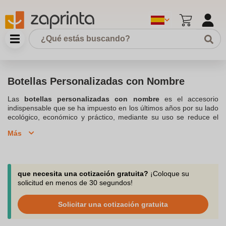
Botellas Personalizadas con Nombre
Las
botellas personalizadas con nombre
es el accesorio
indispensable que se ha impuesto en los últimos años por su lado
ecológico, económico y práctico, mediante su uso se reduce el
consumo de plásticos de un solo uso, colaborando a la protección
Más
del medio ambiente. La personalización con el nombre las
convierte en un regalo exclusivo, original y especial, perfecto para
cualquier ocasión, ya sea para un cumpleaños o comunión.
Además, fomenta la hidratación, ya que tener una botella
atractiva incentiva a beber más agua a lo largo del día. Las
que necesita una cotización gratuita?
¡Coloque su
Botella personalizada
es el contenedor idóneo para llevar tu agua
solicitud en menos de 30 segundos!
potable allá donde vayas de la forma más original.
Solicitar una cotización gratuita