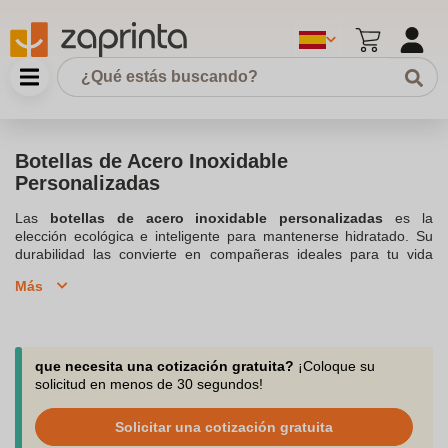
Botellas de Acero Inoxidable
Personalizadas
Las
botellas de acero inoxidable personalizadas
es la
elección ecológica e inteligente para mantenerse hidratado. Su
durabilidad las convierte en compañeras ideales para tu vida
diaria, con una resistencia mayor a los golpes y al desgaste
Más
producido por el uso. Al ser personalizables, reflejan estilos y
preferencias individuales, fomentando su uso continuo y
reduciendo el consumo de
botellas de agua de un solo uso
. El
acero inoxidable mantiene mejor la temperatura de las bebidas,
ya sean frías o calientes, descubre nuestra gama de botellas
que necesita una cotización gratuita?
¡Coloque su
térmicas para un aislamiento mejor. ¿Qué podría ser mejor que
solicitud en menos de 30 segundos!
una
botella de acero inox personalizable
para promover tu
marca o la imagen de tu negocio? Dado que es muy ligera, los
Solicitar una cotización gratuita
usuarios la llevarán a todas partes: al trabajo, en el transporte