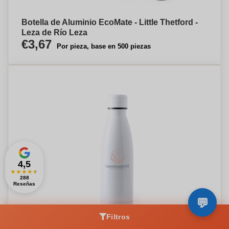
Botella de Aluminio EcoMate - Little Thetford -
Leza de Río Leza
€3,67
Por pieza, base en 500 piezas
4,5
★
★
★
★
★
288
Reseñas
Filtros
Crea tu diseño