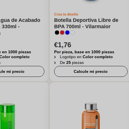
Crea tu diseño
 Agua de Acabado
Botella Deportiva Libre de
 330ml -
BPA 700ml - Vilarmaior
a
€1,76
e en 1000 piezas
Por pieza, base en 1000 piezas
Color completo
Logotipo en
Color completo
s
De
25
piezas
ule mi precio
Calcule mi precio