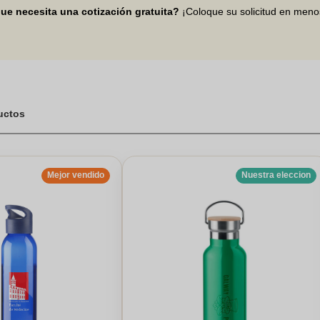
umentará la visibilidad de tu empresa, tanto para clientes reales o
ue necesita una cotización gratuita?
¡Coloque su solicitud en men
an a cualquier audiencia o público.
ductos
Mejor vendido
Nuestra eleccion