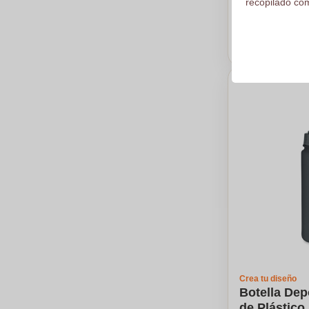
recopilado com
Logotipo en
De
50
pieza
Calc
Crea tu diseño
Botella Dep
de Plástico