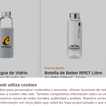
Crea tu diseño
Agua de Vidrio
Botella de Beber RPET Libre
con Funda de
de BPA 500ml - Urda
00ml - Escañuela
web utiliza cookies
kies para personalizar contenidos y anuncios, ofrecer funciones de red
ceso a nuestro sitio web. También compartimos información sobre su u
€1,49
nuestros socios de redes sociales, publicidad y análisis. Nuestros soci
 información con otros datos que usted les haya proporcionado o que 
e en 1000 piezas
Por pieza, base en 1000 piezas