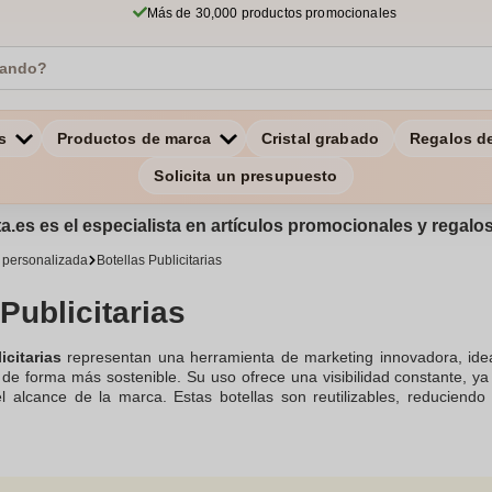
Más de 30,000 productos promocionales
s
Productos de marca
Cristal grabado
Regalos d
Solicita un presupuesto
a.es es el especialista en artículos promocionales y regal
a personalizada
Botellas Publicitarias
Publicitarias
icitarias
representan una herramienta de marketing innovadora, id
de forma más sostenible. Su uso ofrece una visibilidad constante, ya
 alcance de la marca. Estas botellas son reutilizables, reducien
cológica. Además, son personalizables, permitiendo diseños creativos
orativos, regalos promocionales o como parte de estrategias de mer
 a tu disposición diferentes alternativas a las camisetas, bolsas, 
rca, ofrece un regalo publicitario que combina utilidad y origin