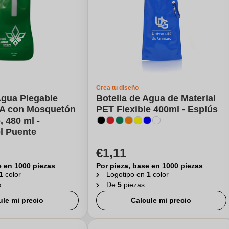
Crea tu diseño
Agua Plegable
Botella de Agua de Material
PA con Mosquetón
PET Flexible 400ml - Esplús
, 480 ml -
l Puente
€1,11
e en 1000 piezas
Por pieza, base en 1000 piezas
1
color
Logotipo en
1
color
s
De
5
piezas
ule mi precio
Calcule mi precio