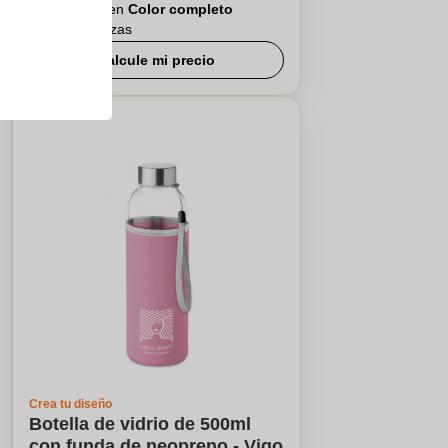
Logotipo en
Color completo
De
25
piezas
Calcule mi precio
Crea tu diseño
Botella de vidrio de 500ml
con funda de neopreno - Vigo