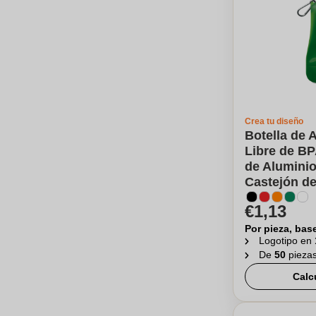
Crea tu diseño
Botella de 
Libre de B
de Aluminio
Castejón de
€1,13
Por pieza, bas
Logotipo en
De
50
pieza
Calc