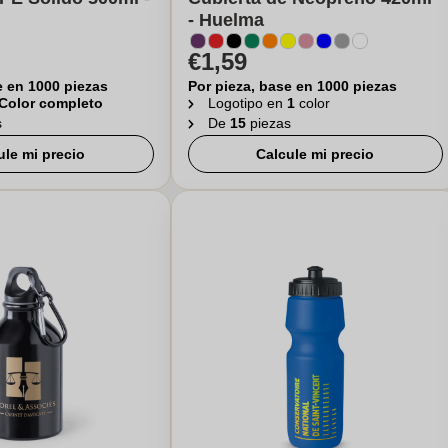
- Huelma
€1,59
e en 1000 piezas
Por pieza, base en 1000 piezas
Color completo
Logotipo en
1
color
s
De
15
piezas
ule mi precio
Calcule mi precio