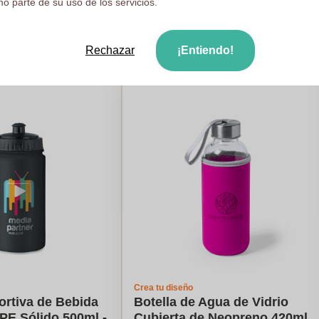
o parte de su uso de los servicios.
1
color
Logotipo en
4
colores
s
De
25
piezas
ule mi precio
Calcule mi precio
Rechazar
¡Entiendo!
Crea tu diseño
ortiva de Bebida
Botella de Agua de Vidrio
 PE Sólido 500ml -
Cubierta de Neopreno 420ml