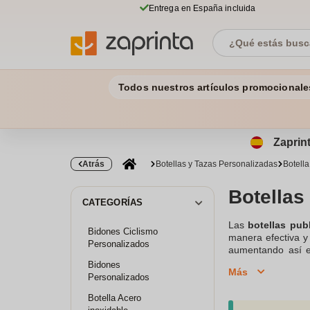
Entrega en España incluida
Todos nuestros artículos promocionale
Zaprint
Atrás
Botellas y Tazas Personalizadas
Botell
Botellas 
CATEGORÍAS
Las
botellas publ
Bidones Ciclismo
manera efectiva y 
Personalizados
aumentando así el
responsabilidad e
Bidones
Más
para eventos corp
Personalizados
efectiva. Ponemos
Botella Acero
mensaje de tu ma