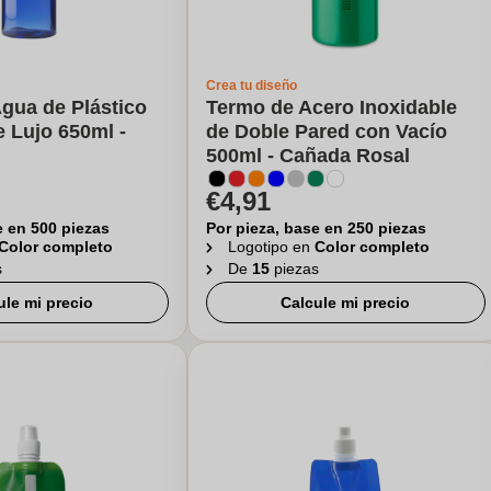
Crea tu diseño
Agua de Plástico
Termo de Acero Inoxidable
 Lujo 650ml -
de Doble Pared con Vacío
500ml - Cañada Rosal
€4,91
e en 500 piezas
Por pieza, base en 250 piezas
Color completo
Logotipo en
Color completo
s
De
15
piezas
ule mi precio
Calcule mi precio