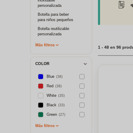
inoxidable
transportables, a
q
personalizada
empresa
se adapt
Botella para beber
para niños pequeños
Botella reutilizable
personalizada
Más filtros
1 - 48 en 96 pro
COLOR
Blue
(38)
Red
(38)
White
(35)
Black
(33)
Green
(27)
Más filtros