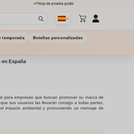
Hoja de prueba gratis
e temporada
Botellas personalizadas
os en España
eal para empresas que buscan promover su marca de
 que sus usuarios las llevarán consigo a todas partes,
do el impacto ambiental y promoviendo un mensaje de
 que reflejen la identidad de la marca. Son perfectas
chandising, combinando funcionalidad con publicidad
bolígrafos… para promover tu negocio y transmitir el
alidad. Las
botellas publicitarias
al ser fácilmente