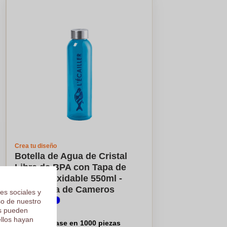
Crea tu diseño
Botella de Agua de Cristal
Libre de BPA con Tapa de
Acero Inoxidable 550ml -
Villanueva de Cameros
es sociales y
so de nuestro
€1,52
os pueden
ellos hayan
Por pieza, base en 1000 piezas