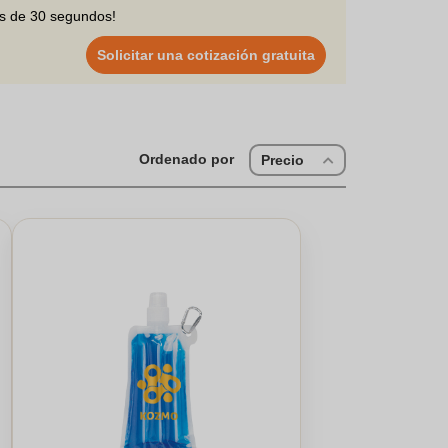
 potenciales, trabajadores o socios: como
regalos de
os de 30 segundos!
Solicitar una cotización gratuita
Ordenado por
Precio