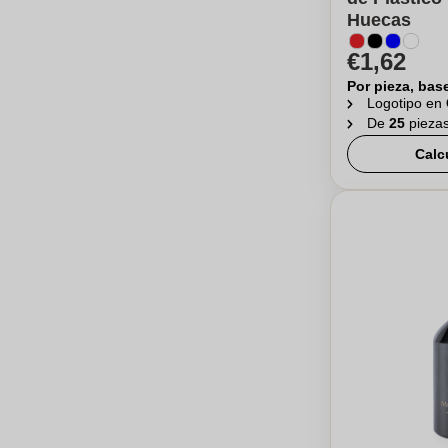
Huecas
€1,62
Por pieza, bas
Logotipo en
De
25
pieza
Calc