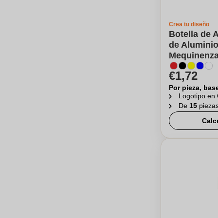
Crea tu diseño
Botella de
de Aluminio
Mequinenz
€1,72
Por pieza, bas
Logotipo en
De
15
pieza
Calc