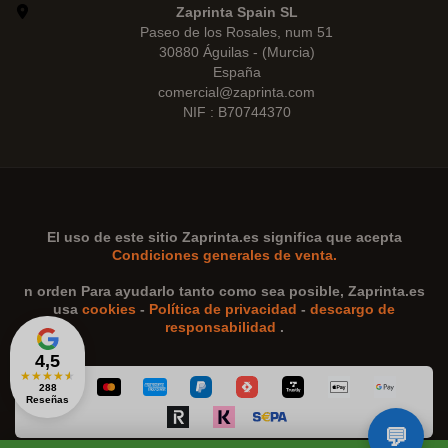
Zaprinta Spain SL
Paseo de los Rosales, num 51
30880 Águilas - (Murcia)
España
comercial@zaprinta.com
NIF : B70744370
El uso de este sitio
Zaprinta.es
significa que acepta
Condiciones generales de venta.
n orden Para ayudarlo tanto como sea posible,
Zaprinta.es
usa
cookies
-
Política de privacidad
-
descargo de
responsabilidad
.
4,5
★
★
★
★
★
288
Reseñas