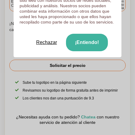
sitio web con nuestros socios de redes sociales,
Entrega estándar
Entrega en
cualquier punto
Cargue y apruebe sus archivos antes de las 9.30 a.m.
publicidad y análisis. Nuestros socios pueden
de España
combinar esta información con otros datos que
usted les haya proporcionado o que ellos hayan
recopilado como parte de su uso de los servicios.
¡No te preocupes! Simplemente suba sus archivos a la
canasta de compras
Rechazar
¡Entiendo!
Solicitar el precio
Sube tu logotipo en la página siguiente
Revisamos su logotipo de forma gratuita antes de imprimir
Los clientes nos dan una puntuación de 9.3
¿Necesitas ayuda con tu pedido?
Chatea
con nuestro
servicio de atención al cliente