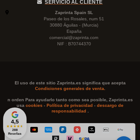
SERVICIO AL CLIENTE
Zaprinta Spain SL
Paseo de los Rosales, num 51
30880 Águilas - (Murcia)
España
comercial@zaprinta.com
NIF : B70744370
El uso de este sitio
Zaprinta.es
significa que acepta
Condiciones generales de venta.
n orden Para ayudarlo tanto como sea posible,
Zaprinta.es
usa
cookies
-
Política de privacidad
-
descargo de
responsabilidad
.
4,5
★
★
★
★
★
288
Reseñas