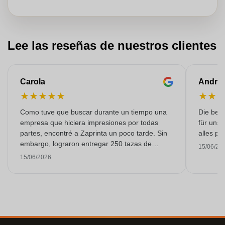
Lee las reseñas de nuestros clientes
Carola
Andre
★
★
★
★
★
★
★
Como tuve que buscar durante un tiempo una
Die bedr
empresa que hiciera impresiones por todas
für unse
partes, encontré a Zaprinta un poco tarde. Sin
alles pr
embargo, lograron entregar 250 tazas de
15/06/20
esmalte con una impresión excelente a tiempo.
15/06/2026
Estoy muy contenta con ellos. ¡Muchísimas
gracias!