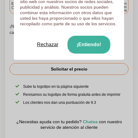
sitio web con nuestros socios de redes sociales,
Entrega estándar
Entrega en
publicidad y análisis. Nuestros socios pueden
cualquier punto
Cargue y apruebe sus archivos antes de las 9.30 a.m.
de España
combinar esta información con otros datos que
usted les haya proporcionado o que ellos hayan
recopilado como parte de su uso de los servicios.
¡No te preocupes! Simplemente suba sus archivos a la
canasta de compras
Rechazar
¡Entiendo!
Solicitar el precio
Sube tu logotipo en la página siguiente
Revisamos su logotipo de forma gratuita antes de imprimir
Los clientes nos dan una puntuación de 9.3
¿Necesitas ayuda con tu pedido?
Chatea
con nuestro
servicio de atención al cliente