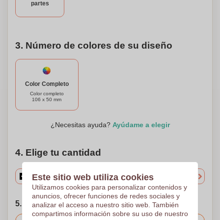
partes
3. Número de colores de su diseño
Color Completo
Color completo
106 x 50 mm
¿Necesitas ayuda?
Ayúdame a elegir
4. Elige tu cantidad
Este sitio web utiliza cookies
Utilizamos cookies para personalizar contenidos y
anuncios, ofrecer funciones de redes sociales y
5. Elija su fecha de envío
analizar el acceso a nuestro sitio web. También
compartimos información sobre su uso de nuestro
Incluido