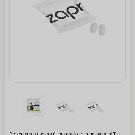
Presentamos nuestro último producto, ¡una lata mini Tic-