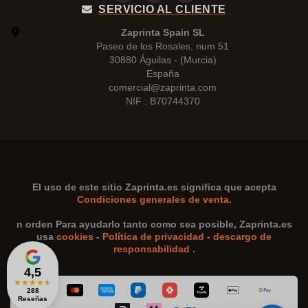
SERVICIO AL CLIENTE
Zaprinta Spain SL
Paseo de los Rosales, num 51
30880 Águilas - (Murcia)
España
comercial@zaprinta.com
NIF : B70744370
El uso de este sitio
Zaprinta.es
significa que acepta
Condiciones generales de venta.
n orden Para ayudarlo tanto como sea posible,
Zaprinta.es
usa
cookies
-
Política de privacidad
-
descargo de
responsabilidad
.
4,5
★
★
★
★
★
288
Reseñas