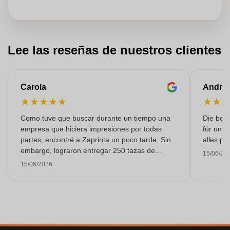
Lee las reseñas de nuestros clientes
Carola
Andre
★
★
★
★
★
★
★
Como tuve que buscar durante un tiempo una
Die bedr
empresa que hiciera impresiones por todas
für unse
partes, encontré a Zaprinta un poco tarde. Sin
alles pr
embargo, lograron entregar 250 tazas de
15/06/20
esmalte con una impresión excelente a tiempo.
15/06/2026
Estoy muy contenta con ellos. ¡Muchísimas
gracias!