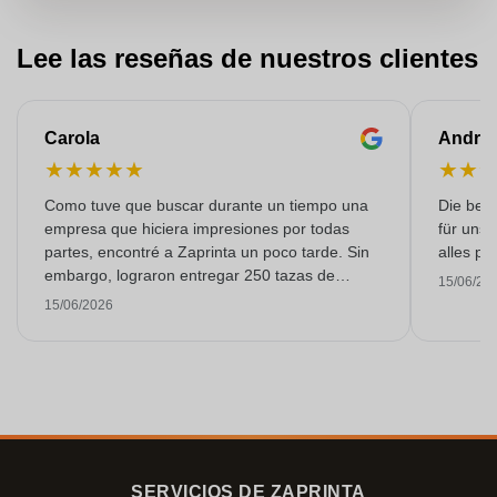
Lee las reseñas de nuestros clientes
Carola
Andre
★
★
★
★
★
★
★
Como tuve que buscar durante un tiempo una
Die bedr
empresa que hiciera impresiones por todas
für unse
partes, encontré a Zaprinta un poco tarde. Sin
alles pr
embargo, lograron entregar 250 tazas de
15/06/20
esmalte con una impresión excelente a tiempo.
15/06/2026
Estoy muy contenta con ellos. ¡Muchísimas
gracias!
SERVICIOS DE ZAPRINTA