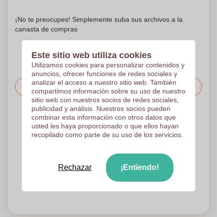
deben estar.
¡No te preocupes! Simplemente suba sus archivos a la
canasta de compras
Este sitio web utiliza cookies
Utilizamos cookies para personalizar contenidos y
anuncios, ofrecer funciones de redes sociales y
analizar el acceso a nuestro sitio web. También
Solicitar el precio
compartimos información sobre su uso de nuestro
sitio web con nuestros socios de redes sociales,
publicidad y análisis. Nuestros socios pueden
Sube tu logotipo en la página siguiente
combinar esta información con otros datos que
usted les haya proporcionado o que ellos hayan
Revisamos su logotipo de forma gratuita antes de imprimir
recopilado como parte de su uso de los servicios.
Los clientes nos dan una puntuación de 9.3
Rechazar
¡Entiendo!
¿Necesitas ayuda con tu pedido?
Chatea
con nuestro
servicio de atención al cliente