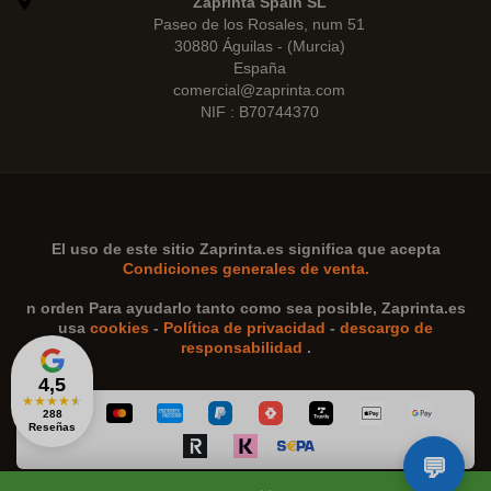
Zaprinta Spain SL
Paseo de los Rosales, num 51
30880 Águilas - (Murcia)
España
comercial@zaprinta.com
NIF : B70744370
El uso de este sitio
Zaprinta.es
significa que acepta
Condiciones generales de venta.
n orden Para ayudarlo tanto como sea posible,
Zaprinta.es
usa
cookies
-
Política de privacidad
-
descargo de
responsabilidad
.
4,5
★
★
★
★
★
288
Reseñas