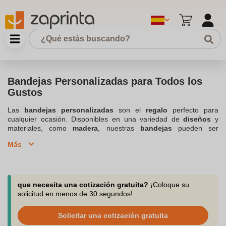
Bandejas Personalizadas para Todos los
Gustos
Las
bandejas personalizadas
son el
regalo
perfecto para
cualquier ocasión. Disponibles en una variedad de
diseños
y
materiales, como
madera
, nuestras
bandejas
pueden ser
personalizadas
con tu
foto
, texto o logotipo para darle un toque
Más
único y especial. Ya sea para
servir
el desayuno en la
cama
,
para una ocasión especial, o simplemente para añadir un toque
decorativo a tu
cocina
, nuestras
bandejas personalizadas
ofrecen tanto funcionalidad como estilo. Cada
producto
es
cuidadosamente diseñado para ser
resistente
y
duradero
,
que necesita una cotización gratuita?
¡Coloque su
asegurando que tu
bandeja
personalizada sea un artículo útil y
solicitud en menos de 30 segundos!
atractivo en tu hogar. Con opciones de
color
y tamaños variados,
podrás
crear
una
bandeja
que se adapte perfectamente a tus
Solicitar una cotización gratuita
necesidades. ¡Haz tu
pedido
hoy mismo y disfruta de
envío