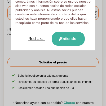
5. Elija su fecha de envío
compartimos información sobre su uso de nuestro
sitio web con nuestros socios de redes sociales,
Incluido
publicidad y análisis. Nuestros socios pueden
Entrega estándar
Entrega en
combinar esta información con otros datos que
cualquier punto
Cargue y apruebe sus archivos antes de las 9.30 a.m.
de España
usted les haya proporcionado o que ellos hayan
recopilado como parte de su uso de los servicios.
¡No te preocupes! Simplemente suba sus archivos a la
canasta de compras
Rechazar
¡Entiendo!
Solicitar el precio
Sube tu logotipo en la página siguiente
Revisamos su logotipo de forma gratuita antes de imprimir
Los clientes nos dan una puntuación de 9.3
¿Necesitas ayuda con tu pedido?
Chatea
con nuestro