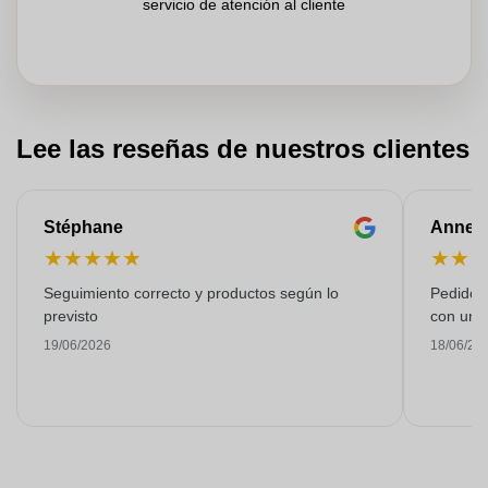
servicio de atención al cliente
Lee las reseñas de nuestros clientes
Stéphane
Anne-M
★
★
★
★
★
★
★
Seguimiento correcto y productos según lo
Pedido s
previsto
con una
19/06/2026
18/06/20