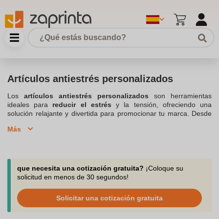
Artículos antiestrés personalizados
Los
artículos antiestrés personalizados
son herramientas
ideales para
reducir el estrés
y la tensión, ofreciendo una
solución relajante y divertida para promocionar tu marca. Desde
pelotas antiestrés personalizadas
hasta
muñecos antiestrés
,
Más
estos productos son perfectos como
regalos promocionales
o
corporativos
. Disponibles en una
gran variedad de formas
y
colores, puedes
personalizarlos con el logo de tu empresa
para destacar en cualquier
campaña de marketing
. Nuestros
artículos antiestrés personalizados
son populares en
ferias y
que necesita una cotización gratuita?
¡Coloque su
eventos
, ya que ayudan a
aliviar tensiones
mientras potencian
solicitud en menos de 30 segundos!
la
publicidad de tu empresa
. Explora nuestra selección y
encuentra el
artículo antiestrés perfecto
para tus clientes y
Solicitar una cotización gratuita
empleados, asegurando un regalo práctico y memorable que
refleje tu preocupación por el
bienestar
.