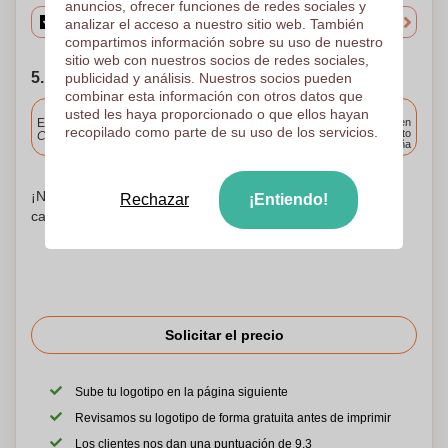
anuncios, ofrecer funciones de redes sociales y
analizar el acceso a nuestro sitio web. También
compartimos información sobre su uso de nuestro
sitio web con nuestros socios de redes sociales,
5. Elija su fecha de envío
publicidad y análisis. Nuestros socios pueden
combinar esta información con otros datos que
Incluido
usted les haya proporcionado o que ellos hayan
Entrega estándar
Entrega en
recopilado como parte de su uso de los servicios.
cualquier punto
Cargue y apruebe sus archivos antes de las 9.30 a.m.
de España
¡No te preocupes! Simplemente suba sus archivos a la
Rechazar
¡Entiendo!
canasta de compras
Solicitar el precio
Sube tu logotipo en la página siguiente
Revisamos su logotipo de forma gratuita antes de imprimir
Los clientes nos dan una puntuación de 9.3