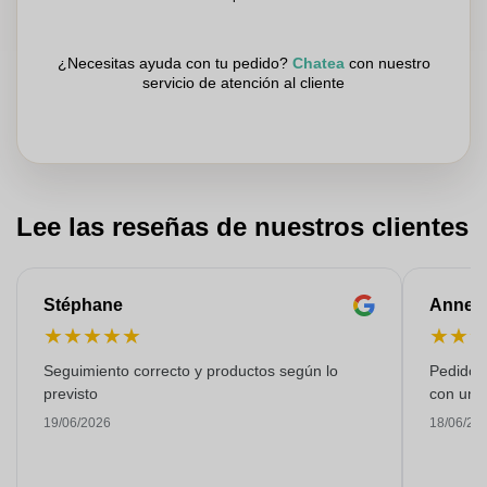
¿Necesitas ayuda con tu pedido?
Chatea
con nuestro
servicio de atención al cliente
Lee las reseñas de nuestros clientes
Stéphane
Anne-M
★
★
★
★
★
★
★
Seguimiento correcto y productos según lo
Pedido s
previsto
con una
19/06/2026
18/06/20