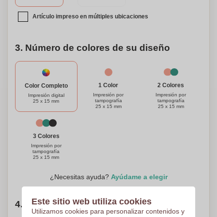
con su nombre o iniciales, lo que lo convierte en un
excelente regalo para los entusiastas de los automóviles o
Artículo impreso en múltiples ubicaciones
una herramienta práctica para tener en su propia colección.
Asegure que sus neumáticos sean seguros y legales con
3. Número de colores de su diseño
nuestro útil verificador portátil de profundidad de banda de
rodadura de neumáticos.
1 Color
2 Colores
Color Completo
Impresión por
Impresión por
Impresión digital
tampografía
tampografía
25 x 15 mm
25 x 15 mm
25 x 15 mm
3 Colores
Impresión por
tampografía
25 x 15 mm
¿Necesitas ayuda?
Ayúdame a elegir
Este sitio web utiliza cookies
4. Elige tu cantidad
Utilizamos cookies para personalizar contenidos y