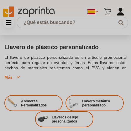
Llavero de plástico personalizado
El llavero de plástico personalizado es un artículo promocional
perfecto para regalar en eventos y ferias. Estos llaveros están
hechos de materiales resistentes como el PVC y vienen en
diferentes formas y colores. Además, su personalización puede
Más
realizarse a doble cara, permitiendo imprimir el logotipo de tu
empresa por ambos lados. Con su ligereza y resistencia, estos
llaveros se convierten en un regalo práctico y útil que ayuda a
promocionar tu marca de manera efectiva.
Abridores
Llavero metálico
Personalizados
personalizado
Llaveros de lujo
personalizados