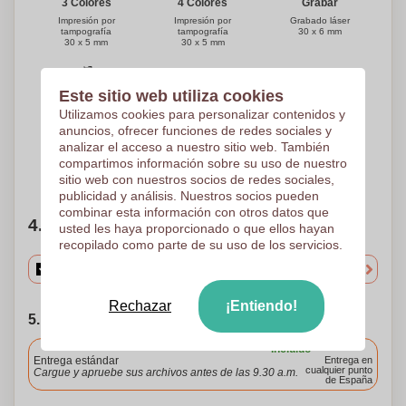
Grabar
3 Colores
4 Colores
Grabado láser
Impresión por
Impresión por
30 x 6 mm
tampografía
tampografía
30 x 5 mm
30 x 5 mm
Este sitio web utiliza cookies
Grabar
Utilizamos cookies para personalizar contenidos y
Grabado láser
30 x 5 mm
anuncios, ofrecer funciones de redes sociales y
analizar el acceso a nuestro sitio web. También
compartimos información sobre su uso de nuestro
¿Necesitas ayuda?
Ayúdame a elegir
sitio web con nuestros socios de redes sociales,
publicidad y análisis. Nuestros socios pueden
combinar esta información con otros datos que
4. Elige tu cantidad
usted les haya proporcionado o que ellos hayan
recopilado como parte de su uso de los servicios.
Rechazar
¡Entiendo!
5. Elija su fecha de envío
Incluido
Entrega estándar
Entrega en
cualquier punto
Cargue y apruebe sus archivos antes de las 9.30 a.m.
de España