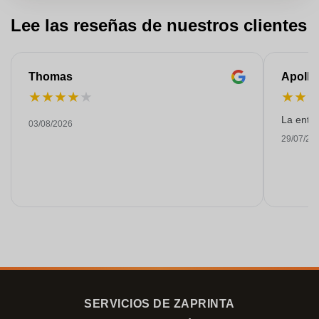
Lee las reseñas de nuestros clientes
Thomas
Apollo
★
★
★
★
★
★
★
La entre
03/08/2026
29/07/20
SERVICIOS DE ZAPRINTA