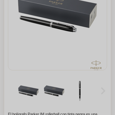
El bolígrafo Parker IM rollerball con tinta negra es una