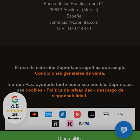
Paseo de los Rosales, num 51
30880 Águilas - (Murcia)
España
comercial@zaprinta.com
NIF : B70744370
El uso de este sitio
Zaprinta.es
significa que acepta
Condiciones generales de venta.
n orden Para ayudarlo tanto como sea posible,
Zaprinta.es
usa
cookies
-
Política de privacidad
-
descargo de
responsabilidad
.
4,5
★
★
★
★
★
288
Reseñas
Oferta gratis