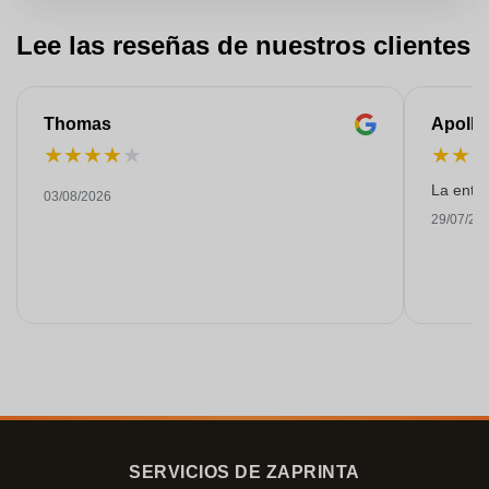
Lee las reseñas de nuestros clientes
Thomas
Apollo
★
★
★
★
★
★
★
La entre
03/08/2026
29/07/20
SERVICIOS DE ZAPRINTA