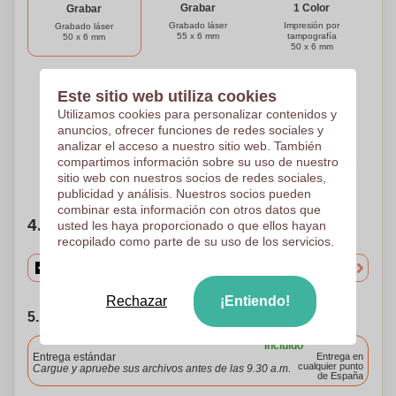
Grabar
1 Color
Grabar
Grabado láser
Impresión por
Grabado láser
55 x 6 mm
tampografía
50 x 6 mm
50 x 6 mm
Este sitio web utiliza cookies
3 Colores
4 Colores
2 Colores
Utilizamos cookies para personalizar contenidos y
Impresión por
Impresión por
Impresión por
anuncios, ofrecer funciones de redes sociales y
tampografía
tampografía
tampografía
50 x 6 mm
50 x 6 mm
50 x 6 mm
analizar el acceso a nuestro sitio web. También
compartimos información sobre su uso de nuestro
¿Necesitas ayuda?
Ayúdame a elegir
sitio web con nuestros socios de redes sociales,
publicidad y análisis. Nuestros socios pueden
combinar esta información con otros datos que
4. Elige tu cantidad
usted les haya proporcionado o que ellos hayan
recopilado como parte de su uso de los servicios.
Rechazar
¡Entiendo!
5. Elija su fecha de envío
Incluido
Entrega estándar
Entrega en
cualquier punto
Cargue y apruebe sus archivos antes de las 9.30 a.m.
de España