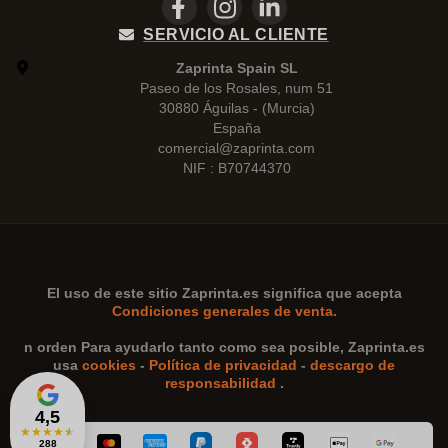
SERVICIO AL CLIENTE
Zaprinta Spain SL
Paseo de los Rosales, num 51
30880 Águilas - (Murcia)
España
comercial@zaprinta.com
NIF : B70744370
El uso de este sitio
Zaprinta.es
significa que acepta
Condiciones generales de venta.
n orden Para ayudarlo tanto como sea posible,
Zaprinta.es
usa
cookies
-
Política de privacidad
-
descargo de
responsabilidad
.
4,5
★
★
★
★
★
288