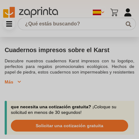
Cuadernos impresos sobre el Karst
Descubre nuestros cuadernos Karst impresos con tu logotipo,
perfectos para regalos promocionales ecológicos. Hechos de
papel de piedra, estos cuadernos son impermeables y resistentes
al desgarro. Ofrecen una excelente oportunidad para
Más
promocionar tu marca y dejan una impresión duradera en los
clientes. Haz tu pedido ahora y disfruta de una entrega rápida
con diseños personalizados.
que necesita una cotización gratuita?
¡Coloque su
solicitud en menos de 30 segundos!
Solicitar una cotización gratuita