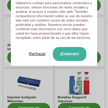
Utilizamos cookies para personalizar contenidos y
Categoría de
Categoría de
anuncios, ofrecer funciones de redes sociales y
espectáculos
espectáculos
analizar el acceso a nuestro sitio web. También
compartimos información sobre su uso de nuestro
sitio web con nuestros socios de redes sociales,
publicidad y análisis. Nuestros socios pueden
combinar esta información con otros datos que
usted les haya proporcionado o que ellos hayan
recopilado como parte de su uso de los servicios.
Xtrom Powerbanks
Personalizar Productos
impresos
JBL
Rechazar
¡Entiendo!
Categoría de
Categoría de
espectáculos
espectáculos
Imprimir bolígrafo
Botellas Dopper®
Waterman
impresas
Categoría de
Categoría de