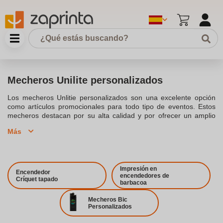
Mecheros Unilite personalizados
Los mecheros Unlitie personalizados son una excelente opción
como artículos promocionales para todo tipo de eventos. Estos
mecheros destacan por su alta calidad y por ofrecer un amplio
espacio para la impresión del logotipo o diseño que elijas.
Más
Disponibles en varios materiales como metal y plástico, son
resistentes y muy duraderos. Puedes optar por modelos
recargables o desechables, según tus necesidades. Diseña un
producto único que permitirá a tus clientes recordar tu marca con
cada uso. ¡Haz tu pedido hoy mismo y empieza a promocionar tu
Impresión en
Encendedor
encendedores de
negocio con estilo!
Críquet tapado
barbacoa
Mecheros Bic
Personalizados