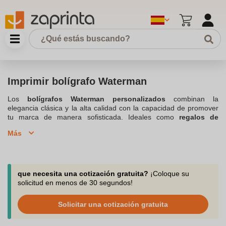
Imprimir bolígrafo Waterman
Los
bolígrafos Waterman personalizados
combinan la
elegancia clásica y la alta calidad con la capacidad de promover
tu marca de manera sofisticada. Ideales como
regalos de
empresa
o
artículos promocionales
, estos
bolígrafos de lujo
Más
pueden ser
personalizados
con tu
logotipo
o mensaje a través
de técnicas de
grabado láser
o
impresión digital
. Disponibles
en una amplia gama de diseños y materiales como
acero
inoxidable
y
metal
, cada
bolígrafo Waterman
ofrece una
experiencia de escritura suave y precisa, gracias a su
tinta de
que necesita una cotización gratuita?
¡Coloque su
alta calidad
y construcción meticulosa. Perfectos para quienes
solicitud en menos de 30 segundos!
aprecian la escritura refinada, nuestros
bolígrafos Waterman
también vienen en una
caja de regalo
elegante, lista para
Solicitar una cotización gratuita
impresionar. Explora nuestra selección y elige el
bolígrafo
Waterman
que mejor se adapte a tus necesidades de
marketing