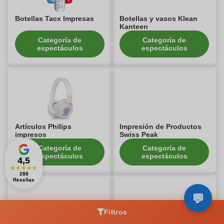
Botellas Tacx Impresas
Botellas y vasos Klean
Kanteen
Categoría de
Categoría de
espectáculos
espectáculos
Artículos Philips
Impresión de Productos
impresos
Swiss Peak
Categoría de
Categoría de
espectáculos
espectáculos
4,5
★
★
★
★
★
288
Reseñas
Filtros