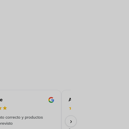
e
Anne-Marie
★
★
★
★
★
★
★
to correcto y productos
Pedido sencillo, buen precio y e
›
revisto
puntual con una impresión de b