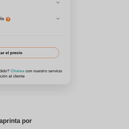
vío
tar el precio
edido?
Chatea
con nuestro servicio
ción al cliente
aprinta por