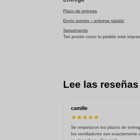
Plazo de entrega
Envío exprés – entrega rápida!
Seguimiento
Tan pronto como tu pedido esté impreso
Lee las reseñas
camille
★
★
★
★
★
Se respetaron los plazos de entre
los ventiladores son exactamente