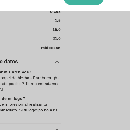
Polonia
0.308
1.5
15.0
21.0
midocean
de datos
ar mis archivos?
papel de hierba - Farnborough -
ultado posible? Te recomendamos
AI
) de mi logo?
e impresión al realizar tu
mediato. Si tu logotipo no está