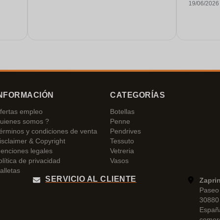
19/06/2026
NFORMACIÓN
CATEGORÍAS
fertas empleo
Botellas
uienes somos ?
Penne
érminos y condiciones de venta
Pendrives
isclaimer & Copyright
Tessuto
enciones legales
Vetreria
olítica de privacidad
Vasos
alletas
SERVICIO AL CLIENTE
Zapri
Paseo 
30880 
Españ
comer