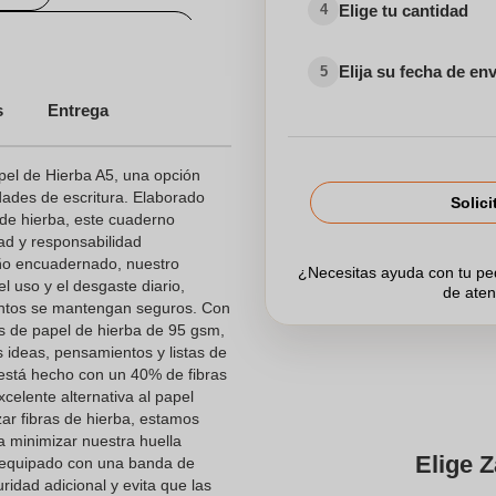
Elige tu cantidad
4
Libretas Personalizadas
Elija su fecha de en
5
s
Entrega
el de Hierba A5, una opción
dades de escritura. Elaborado
Solici
de hierba, este cuaderno
dad y responsabilidad
ño encuadernado, nuestro
¿Necesitas ayuda con tu p
el uso y el desgaste diario,
de aten
ntos se mantengan seguros. Con
s de papel de hierba de 95 gsm,
 ideas, pensamientos y listas de
 está hecho con un 40% de fibras
xcelente alternativa al papel
izar fibras de hierba, estamos
a minimizar nuestra huella
Elige Z
 equipado con una banda de
uridad adicional y evita que las