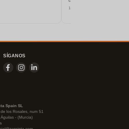
calidad.
18/06/2026
SÍGANOS
nta Spain SL
de los Rosales, num 51
Águilas - (Murcia)
a
cial@zaprinta.com