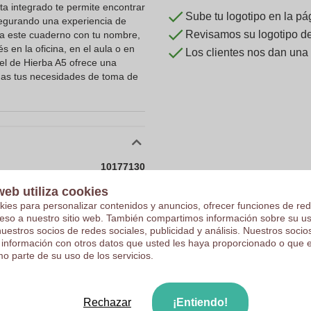
ta integrado te permite encontrar
Sube tu logotipo en la pá
asegurando una experiencia de
Revisamos su logotipo de 
iza este cuaderno con tu nombre,
s en la oficina, en el aula o en
Los clientes nos dan una
l de Hierba A5 ofrece una
odas tus necesidades de toma de
10177130
0.308 kg
web utiliza cookies
kies para personalizar contenidos y anuncios, ofrecer funciones de red
15 x 1.5 x 21 cm
ceso a nuestro sitio web. También compartimos información sobre su u
nuestros socios de redes sociales, publicidad y análisis. Nuestros soci
15 cm
 información con otros datos que usted les haya proporcionado o que 
1.5 cm
o parte de su uso de los servicios.
21 cm
Papel Hierba
Rechazar
¡Entiendo!