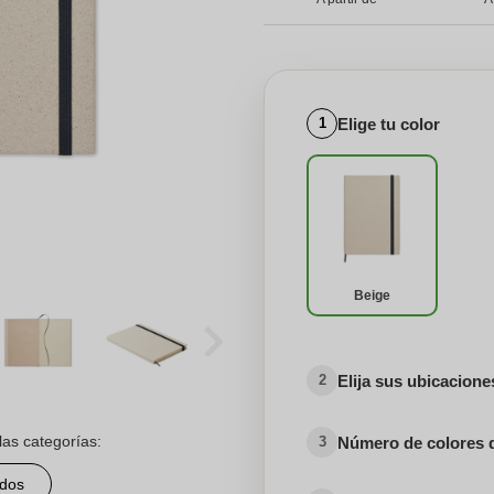
Elige tu color
1
Beige
Elija sus ubicacion
2
las categorías:
Número de colores 
3
ados