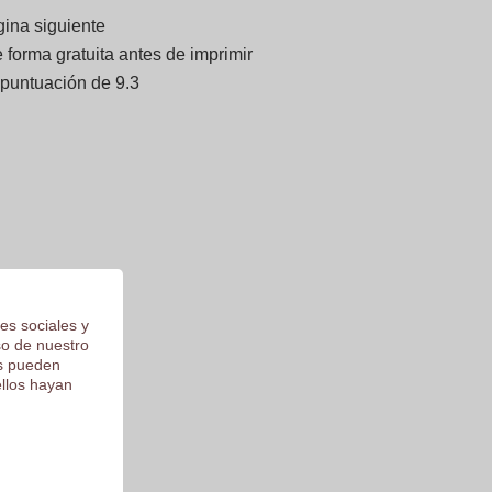
gina siguiente
forma gratuita antes de imprimir
 puntuación de 9.3
es sociales y
so de nuestro
os pueden
ellos hayan