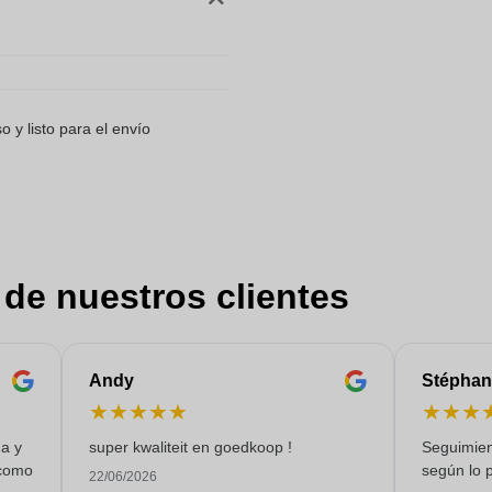
 y listo para el envío
 de nuestros clientes
Andy
Stéphan
★
★
★
★
★
★
★
★
ga y
super kwaliteit en goedkoop !
Seguimien
 como
según lo p
22/06/2026