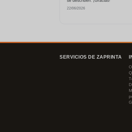
se describen. ¡Gracias!
22/06/2026
SERVICIOS DE ZAPRINTA
I
O
Q
T
D
M
p
G