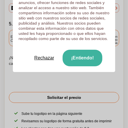
anuncios, ofrecer funciones de redes sociales y
analizar el acceso a nuestro sitio web. También
compartimos información sobre su uso de nuestro
sitio web con nuestros socios de redes sociales,
publicidad y análisis. Nuestros socios pueden
5. Elija su fecha de envío
combinar esta información con otros datos que
usted les haya proporcionado o que ellos hayan
Incluido
Entrega estándar
Entrega en
recopilado como parte de su uso de los servicios.
cualquier punto
Cargue y apruebe sus archivos antes de las 9.30 a.m.
de España
¡No te preocupes! Simplemente suba sus archivos a la
Rechazar
¡Entiendo!
canasta de compras
Solicitar el precio
Sube tu logotipo en la página siguiente
Revisamos su logotipo de forma gratuita antes de imprimir