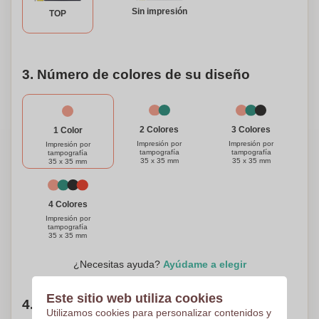
tenga todas sus herramientas esenciales en uno con esta
Sin impresión
TOP
cinta métrica personalizada de 2 metros.
3. Número de colores de su diseño
3 Colores
2 Colores
1 Color
Impresión por
Impresión por
Impresión por
tampografía
tampografía
tampografía
35 x 35 mm
35 x 35 mm
35 x 35 mm
4 Colores
Impresión por
tampografía
35 x 35 mm
¿Necesitas ayuda?
Ayúdame a elegir
Este sitio web utiliza cookies
4. Elige tu cantidad
Utilizamos cookies para personalizar contenidos y