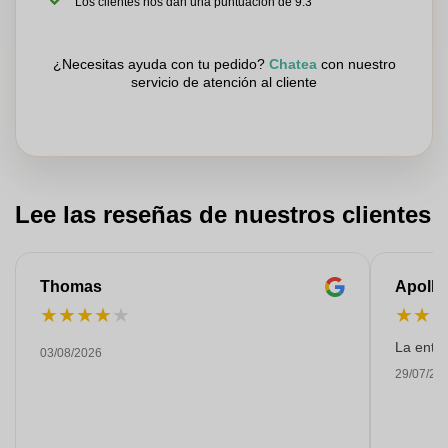
Los clientes nos dan una puntuación de 9.3
¿Necesitas ayuda con tu pedido?
Chatea
con nuestro
servicio de atención al cliente
Lee las reseñas de nuestros clientes
Thomas
Apollo
★
★
★
★
★
★
★
La entre
03/08/2026
29/07/20