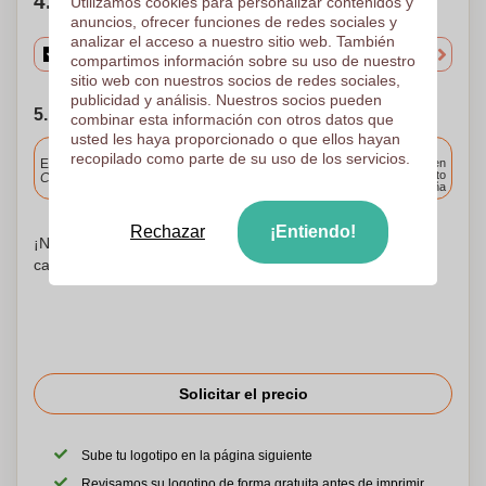
4. Elige tu cantidad
Utilizamos cookies para personalizar contenidos y
anuncios, ofrecer funciones de redes sociales y
analizar el acceso a nuestro sitio web. También
compartimos información sobre su uso de nuestro
sitio web con nuestros socios de redes sociales,
publicidad y análisis. Nuestros socios pueden
5. Elija su fecha de envío
combinar esta información con otros datos que
usted les haya proporcionado o que ellos hayan
Incluido
recopilado como parte de su uso de los servicios.
Entrega estándar
Entrega en
cualquier punto
Cargue y apruebe sus archivos antes de las 9.30 a.m.
de España
Rechazar
¡Entiendo!
¡No te preocupes! Simplemente suba sus archivos a la
canasta de compras
Solicitar el precio
Sube tu logotipo en la página siguiente
Revisamos su logotipo de forma gratuita antes de imprimir