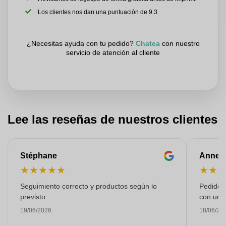
Los clientes nos dan una puntuación de 9.3
¿Necesitas ayuda con tu pedido?
Chatea
con nuestro
servicio de atención al cliente
Lee las reseñas de nuestros clientes
Stéphane
Anne-M
★
★
★
★
★
★
★
Seguimiento correcto y productos según lo
Pedido s
previsto
con una
19/06/2026
18/06/20