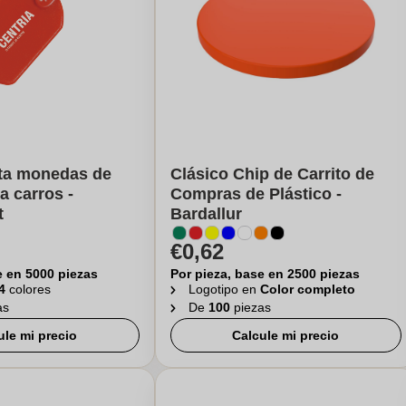
rta monedas de
Clásico Chip de Carrito de
a carros -
Compras de Plástico -
t
Bardallur
€0,62
e en 5000 piezas
Por pieza, base en 2500 piezas
4
colores
Logotipo en
Color completo
as
De
100
piezas
ule mi precio
Calcule mi precio