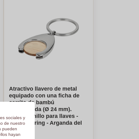
Atractivo llavero de metal
equipado con una ficha de
carrito de bambú
incorporada (Ø 24 mm).
Incluye anillo para llaves -
es sociales y
Little Snoring - Arganda del
so de nuestro
os pueden
Rey
ellos hayan