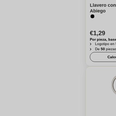
Llavero con
Abiego
€1,29
Por pieza, bas
Logotipo en
De
50
pieza
Calc