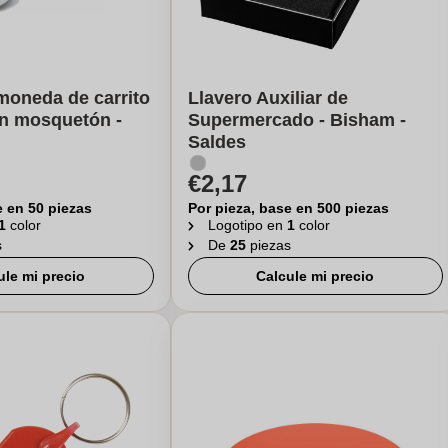
moneda de carrito
Llavero Auxiliar de
on mosquetón -
Supermercado - Bisham -
Saldes
€2,17
e en 50 piezas
Por pieza, base en 500 piezas
1
color
Logotipo en
1
color
s
De
25
piezas
ule mi precio
Calcule mi precio