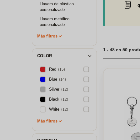
Llavero de plástico
q
personalizado
Llavero metálico
personalizado
Más filtros
1 - 48 en 50 pro
COLOR
Red
(15)
Blue
(14)
Silver
(12)
Black
(12)
White
(12)
Más filtros