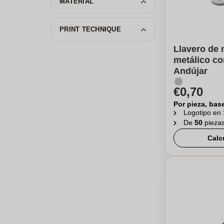
MATERIAL
PRINT TECHNIQUE
Llavero de 
metálico c
Andújar
€0,70
Por pieza, bas
Logotipo en
De
50
pieza
Calc