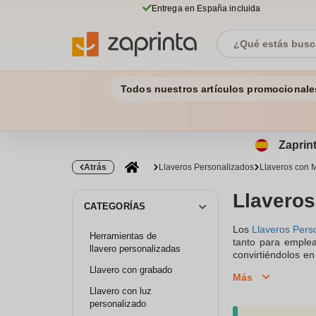
Entrega en España incluida
Todos nuestros artículos promocionale
Zaprint
Atrás
Llaveros Personalizados
Llaveros con 
Llaveros
CATEGORÍAS
Los
Llaveros Pers
Herramientas de
tanto para emple
llavero personalizadas
convirtiéndolos en
adecuadas para e
Llavero con grabado
Más
Personalizados c
Llavero con luz
reconocimiento en
personalizado
campañas promo