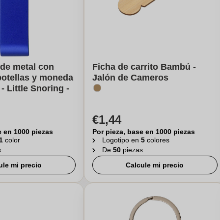
 de metal con
Ficha de carrito Bambú -
botellas y moneda
Jalón de Cameros
 - Little Snoring -
€1,44
e en 1000 piezas
Por pieza, base en 1000 piezas
1
color
Logotipo en
5
colores
s
De
50
piezas
ule mi precio
Calcule mi precio