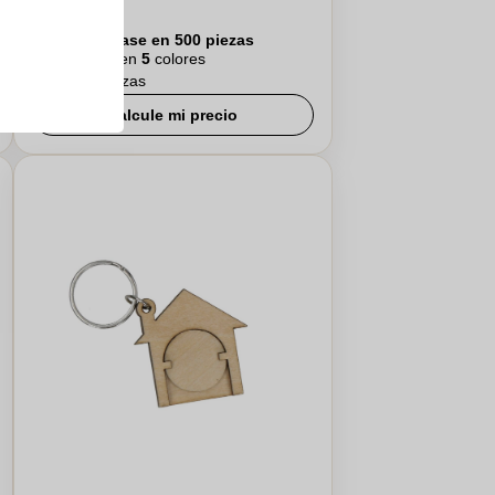
€2,86
Por pieza, base en 500 piezas
Logotipo en
5
colores
De
15
piezas
Calcule mi precio