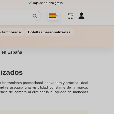
Hoja de prueba gratis
e temporada
Botellas personalizadas
os en España
lizados
 herramienta promocional innovadora y práctica, ideal
endas
asegura una visibilidad constante de la marca,
periencia de compra al eliminar la búsqueda de monedas
n de una empresa atenta y orientada al servicio.
orio diario de la marca, fomentando la lealtad y el
 un obsequio ideal en
eventos corporativos, ferias y
 efectiva.