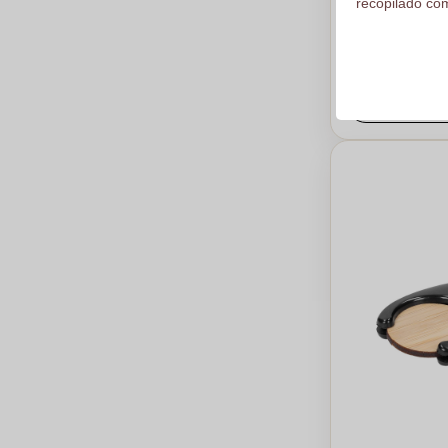
recopilado com
€1,01
Por pieza, bas
Logotipo en
De
50
pieza
Calc