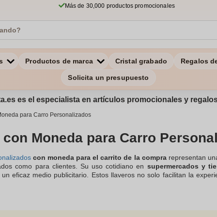
Más de 30,000 productos promocionales
s
Productos de marca
Cristal grabado
Regalos d
Solicita un presupuesto
a.es es el especialista en artículos promocionales y regal
Moneda para Carro Personalizados
 con Moneda para Carro Persona
onalizados
con moneda para el carrito de la compra
representan una
ados como para clientes. Su uso cotidiano en
supermercados y ti
 un eficaz medio publicitario. Estos llaveros no solo facilitan la ex
l uso del carro de compra, sino que también refuerzan la image
on el
logo o mensaje
de la empresa, se convierten en un recordat
tre los usuarios. Además, su utilidad y diseño atractivo los hacen
cionales
, aumentando la exposición de la marca de manera orgánica y