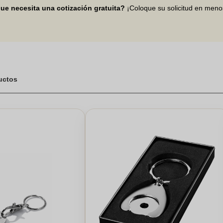
ue necesita una cotización gratuita?
¡Coloque su solicitud en men
ductos