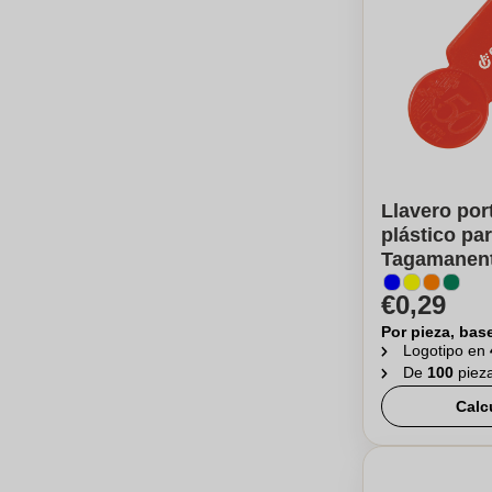
Llavero po
plástico par
Tagamanen
€0,29
Por pieza, bas
Logotipo en
De
100
piez
Calc