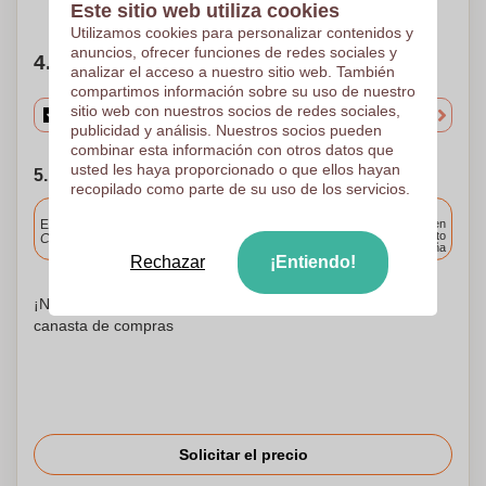
¿Necesitas ayuda?
Ayúdame a elegir
Este sitio web utiliza cookies
Utilizamos cookies para personalizar contenidos y
anuncios, ofrecer funciones de redes sociales y
4. Elige tu cantidad
analizar el acceso a nuestro sitio web. También
compartimos información sobre su uso de nuestro
sitio web con nuestros socios de redes sociales,
publicidad y análisis. Nuestros socios pueden
combinar esta información con otros datos que
usted les haya proporcionado o que ellos hayan
5. Elija su fecha de envío
recopilado como parte de su uso de los servicios.
Incluido
Entrega estándar
Entrega en
cualquier punto
Cargue y apruebe sus archivos antes de las 9.30 a.m.
de España
Rechazar
¡Entiendo!
¡No te preocupes! Simplemente suba sus archivos a la
canasta de compras
Solicitar el precio