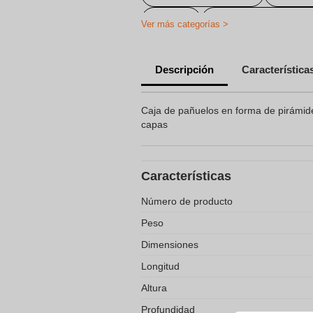
Other
toallitaspañuelosper
Ver más categorías >
Artículos de salud y bienestar per
Descripción
Característica
Regalos Promocionales Personaliza
Varios
Caja de pañuelos en forma de pirámid
capas
Características
Número de producto
Peso
Dimensiones
Longitud
Altura
Profundidad