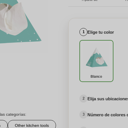
Elige tu color
1
Blanco
Elija sus ubicacion
2
las categorías:
Número de colores 
3
n
Other kitchen tools