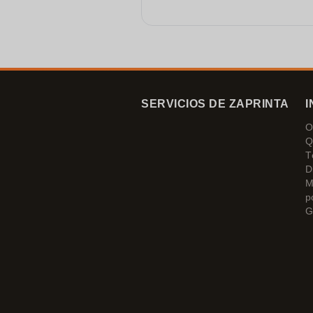
SERVICIOS DE ZAPRINTA
I
O
Q
T
D
M
p
G