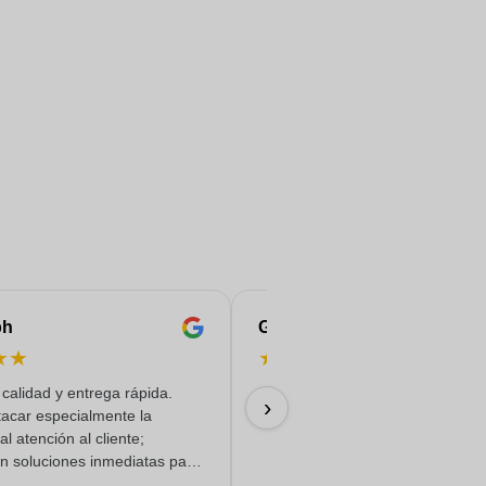
ph
Gaelle
★
★
★
★
★
★
★
calidad y entrega rápida.
09/07/2026
›
acar especialmente la
l atención al cliente;
n soluciones inmediatas para
 consultas. Nada de