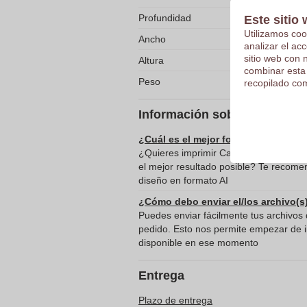
Profundidad
Este sitio 
Utilizamos coo
Ancho
analizar el ac
sitio web con 
Altura
combinar esta
Peso
recopilado com
Información sobre el envío 
¿Cuál es el mejor formato para envi
¿Quieres imprimir Caja de pañuelos en
el mejor resultado posible? Te recome
diseño en formato AI
¿Cómo debo enviar el/los archivo(s
Puedes enviar fácilmente tus archivos d
pedido. Esto nos permite empezar de in
disponible en ese momento
Entrega
Plazo de entrega