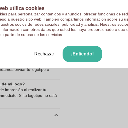
Sube tu logotipo en la pá
145.0
web utiliza cookies
kies para personalizar contenidos y anuncios, ofrecer funciones de red
Revisamos su logotipo de 
145.0
ceso a nuestro sitio web. También compartimos información sobre su u
Los clientes nos dan una
nuestros socios de redes sociales, publicidad y análisis. Nuestros soci
185.0
 información con otros datos que usted les haya proporcionado o que 
690.0
o parte de su uso de los servicios.
de datos
Rechazar
¡Entiendo!
ar mis archivos?
 forma de pirámide - Binéfar con
ndamos enviar tu logotipo o
) de mi logo?
e impresión al realizar tu
mediato. Si tu logotipo no está