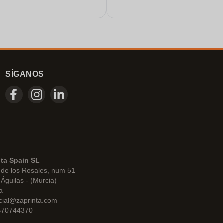
es automáticas. Algo muy
n día. Un servicio de primera.
ún más estrellas si pudiera.
SÍGANOS
nta Spain SL
de los Rosales, num 51
Águilas - (Murcia)
a
cial@zaprinta.com
 B70744370