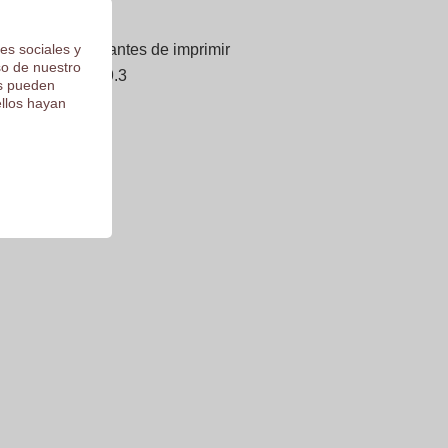
gina siguiente
es sociales y
forma gratuita antes de imprimir
so de nuestro
 puntuación de 9.3
os pueden
ellos hayan