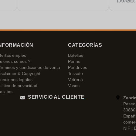
10/07/2026
conversacion
raro hoy e
Le daría a
NFORMACIÓN
CATEGORÍAS
fertas empleo
Botellas
uienes somos ?
Penne
érminos y condiciones de venta
Pendrives
isclaimer & Copyright
Tessuto
enciones legales
Vetreria
olítica de privacidad
Vasos
alletas
SERVICIO AL CLIENTE
Zapri
Paseo 
30880 
Españ
comer
NIF :