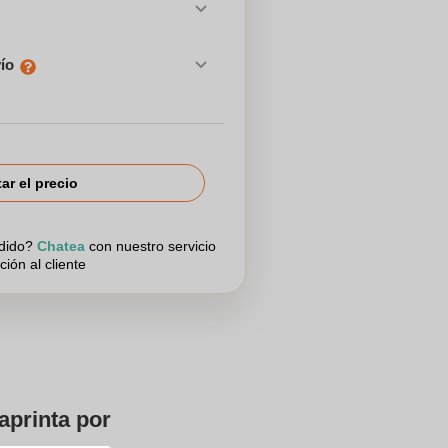
vío
tar el precio
edido?
Chatea
con nuestro servicio
ción al cliente
aprinta por