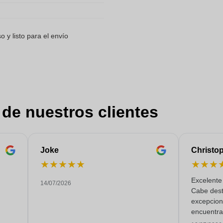
 y listo para el envío
 de nuestros clientes
Joke
Christo
★
★
★
★
★
★
★
★
Excelente 
14/07/2026
Cabe dest
excepciona
encuentra
todas las