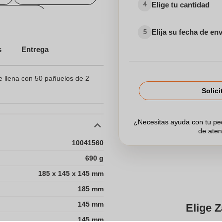
Elige tu cantidad
4
sonalizadas
Elija su fecha de en
5
sonalizados
s
Entrega
dos para el Sector Sanitario
e llena con 50 pañuelos de 2
Solici
¿Necesitas ayuda con tu p
de aten
10041560
690 g
185 x 145 x 145 mm
185 mm
145 mm
Elige Z
145 mm