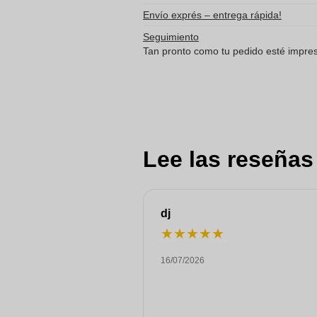
Envío exprés – entrega rápida!
Seguimiento
Tan pronto como tu pedido esté impreso
Lee las reseñas
dj
★
★
★
★
★
16/07/2026