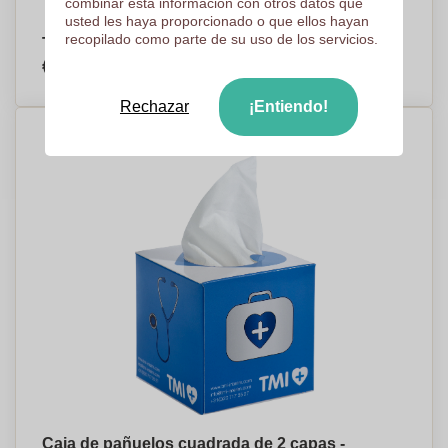
combinar esta información con otros datos que
usted les haya proporcionado o que ellos hayan
recopilado como parte de su uso de los servicios.
Toallitas Húmedas de Bolsillo - Sayalonga
€0,53
Por pieza, base en 2500 piezas
Rechazar
¡Entiendo!
Caja de pañuelos cuadrada de 2 capas -