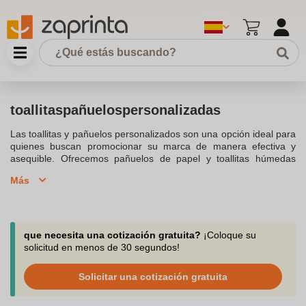
toallitaspañuelospersonalizadas
Las toallitas y pañuelos personalizados son una opción ideal para
quienes buscan promocionar su marca de manera efectiva y
asequible. Ofrecemos pañuelos de papel y toallitas húmedas
personalizadas con la impresión de logotipo de tu empresa, lo
Más
que permite la impresión personalizada de la imagen de tu
marca. Estas toallitas refrescantes son perfectas para ferias y
eventos, proporcionando un toque refrescante y higiénico a todos
los asistentes. Además, los pañuelos de bolsillo impresos son una
excelente solución para cualquier momento en que sea necesario
que necesita una cotización gratuita?
¡Coloque su
disponer de un pañuelo de papel. En nuestro catálogo, podrás
solicitud en menos de 30 segundos!
encontrar una gran variedad de opciones para personalizar cada
toallita húmeda con diseños únicos y serigrafiados. Podemos
Solicitar una cotización gratuita
ayudarte a elegir el mejor diseño que se adapte a tus
necesidades y preferencias, asegurando el control de calidad en