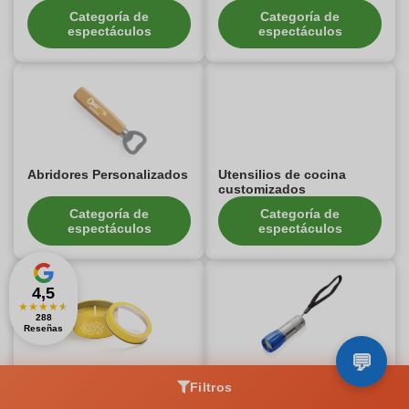
Categoría de
Categoría de
espectáculos
espectáculos
Abridores Personalizados
Utensilios de cocina
customizados
Categoría de
Categoría de
espectáculos
espectáculos
4,5
★
★
★
★
★
288
Reseñas
Velas personalizadas
Linternas Personalizadas
Filtros
Categoría de
Categoría de