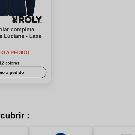
olar completa
e Luciane - Laxe
IO A PEDIDO
12
colores
cio a pedido
cubrir :