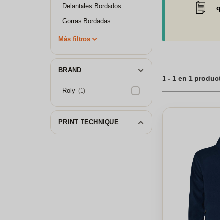
todo tipo de técn
Delantales Bordados
q
cumpla con los m
inspirarte en nue
Gorras Bordadas
uniformes o ropa l
estilo perfectos, 
Más filtros
en moda y estilo 
chaquetas bordadas
BRAND
1 - 1 en 1 produc
Roly
(1)
PRINT TECHNIQUE