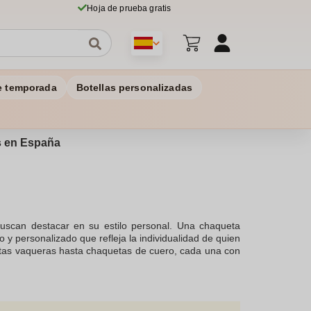
Hoja de prueba gratis
e temporada
Botellas personalizadas
os en España
buscan destacar en su estilo personal. Una chaqueta
y personalizado que refleja la individualidad de quien
tas vaqueras hasta chaquetas de cuero, cada una con
 y el poliéster asegura que cada chaqueta se adapte a
das permite que cada pieza sea única, ofreciendo la
tos o el marketing de marcas. Estas chaquetas son
 y la seriedad son esenciales. Además, disponemos de