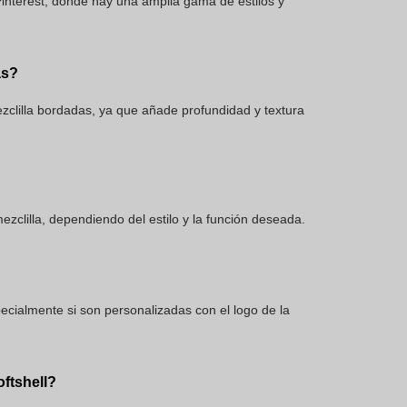
interest, donde hay una amplia gama de estilos y
as?
clilla bordadas, ya que añade profundidad y textura
zclilla, dependiendo del estilo y la función deseada.
pecialmente si son personalizadas con el logo de la
ftshell?