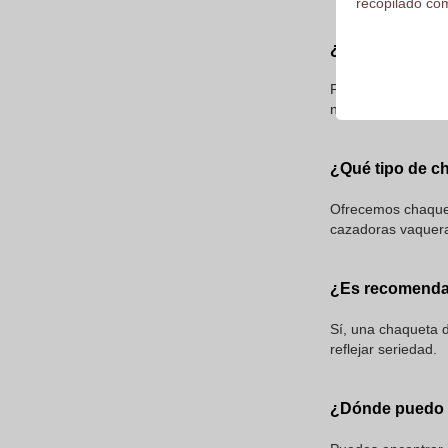
recopilado com
¿Cómo puedo p
Puedes personaliza
nombres para darl
¿Qué tipo de c
Ofrecemos chaqueta
cazadoras vaquer
¿Es recomendab
Sí, una chaqueta 
reflejar seriedad.
¿Dónde puedo 