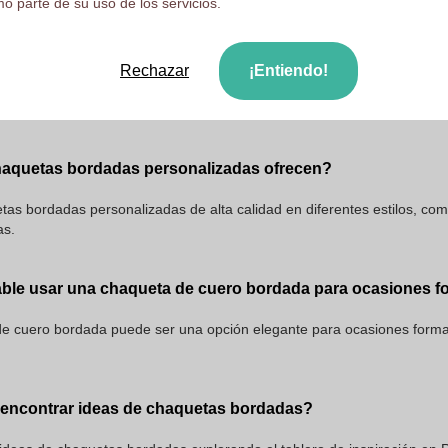
o parte de su uso de los servicios.
ersonalizar una chaqueta bordada?
Rechazar
¡Entiendo!
r una chaqueta bordada eligiendo entre diferentes tipos de bordados,
e un toque personal.
haquetas bordadas personalizadas ofrecen?
s bordadas personalizadas de alta calidad en diferentes estilos, com
as.
le usar una chaqueta de cuero bordada para ocasiones f
de cuero bordada puede ser una opción elegante para ocasiones formal
encontrar ideas de chaquetas bordadas?