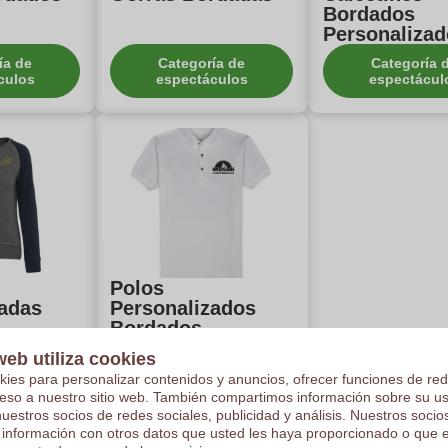
Bordados
Personaliza
ía de
Categoría de
Categoría 
culos
espectáculos
espectácul
Polos
zadas
Personalizados
Bordados
web utiliza cookies
ía de
Categoría de
culos
espectáculos
kies para personalizar contenidos y anuncios, ofrecer funciones de red
ceso a nuestro sitio web. También compartimos información sobre su u
nuestros socios de redes sociales, publicidad y análisis. Nuestros soci
 información con otros datos que usted les haya proporcionado o que 