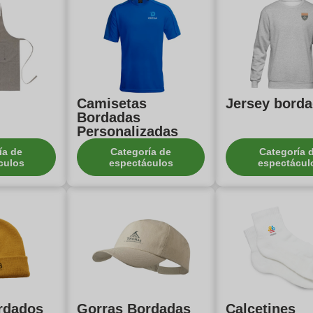
Camisetas
Jersey bord
Bordadas
Personalizadas
ía de
Categoría de
Categoría 
culos
espectáculos
espectácul
rdados
Gorras Bordadas
Calcetines