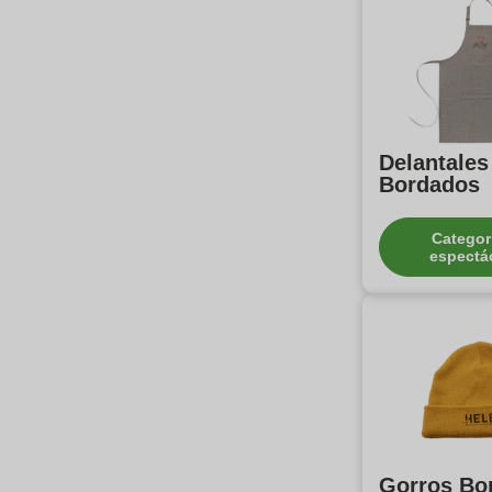
Delantales
Bordados
Categor
espectá
Gorros Bo