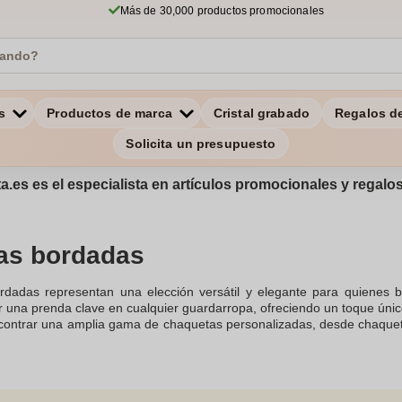
Más de 30,000 productos promocionales
s
Productos de marca
Cristal grabado
Regalos d
Solicita un presupuesto
a.es es el especialista en artículos promocionales y regal
as bordadas
dadas representan una elección versátil y elegante para quienes 
una prenda clave en cualquier guardarropa, ofreciendo un toque único 
contrar una amplia gama de chaquetas personalizadas, desde chaque
y encanto especial. La mezcla de materiales como el algodón, la lana
e moda y confort del usuario.La personalización de chaquetas borda
r detalles como logos, parches y lentejuelas, ideales para even
omendables para ferias y actividades de promoción, donde la imagen