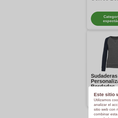
Categor
espectá
Sudaderas
Personali
Bordadas
Este sitio 
Categor
espectá
Utilizamos coo
analizar el ac
sitio web con 
combinar esta