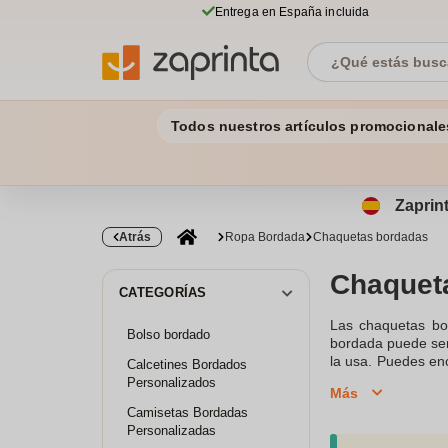
Entrega en España incluida
Todos nuestros artículos promocionale
Zaprint
Atrás
Ropa Bordada
Chaquetas bordadas
Chaquet
CATEGORÍAS
Las chaquetas bor
Bolso bordado
bordada puede ser 
la usa. Puedes en
Calcetines Bordados
su propio diseño 
Personalizados
Más
las necesidades d
Camisetas Bordadas
opción de inclui
Personalizadas
especialmente rec