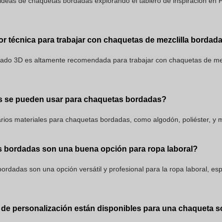
ideas de chaquetas bordadas explorando el tablero de inspiración en P
or técnica para trabajar con chaquetas de mezclilla bordad
dado 3D es altamente recomendada para trabajar con chaquetas de mez
s se pueden usar para chaquetas bordadas?
ios materiales para chaquetas bordadas, como algodón, poliéster, y me
 bordadas son una buena opción para ropa laboral?
bordadas son una opción versátil y profesional para la ropa laboral, es
de personalización están disponibles para una chaqueta so