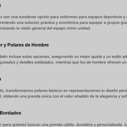
x
 son una excelente opción para uniformes para equipos deportivos y r
 ofreciendo una solución práctica y económica para equipar a grupos 
onizando la visión general del equipo como unidad.
er y Polares de Hombre
ién incluye estas opciones, asegurando un mejor ajuste y un estilo a
justados y detalles estilizados, mientras que los de hombre ofrecen un 
n
ado, transformamos polares básicos en representaciones tu diseño per
, obtiendo una prenda única con el valor añadido de la elegancia y sofi
 Bordados
r para quienes buscan una prenda cálida, duradera y personalizada. I