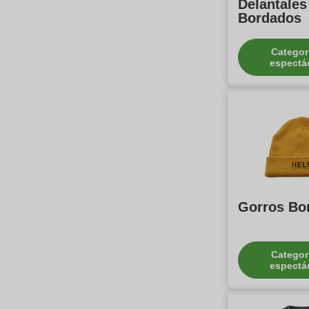
Delantales
Bordados
Categor
espectá
Gorros Bo
Categor
espectá