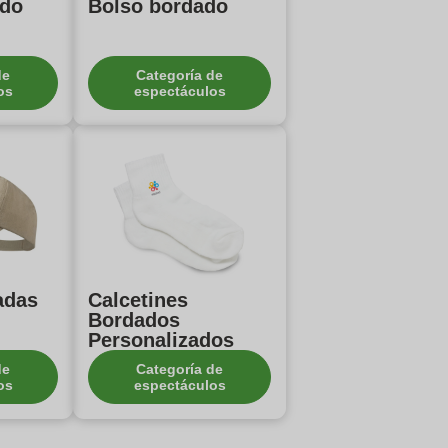
ado
Bolso bordado
de
Categoría de
os
espectáculos
adas
Calcetines
Bordados
Personalizados
de
Categoría de
os
espectáculos