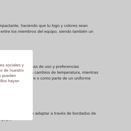
impactante, haciendo que tu logo y colores sean
 entre los miembros del equipo, siendo también un
es sociales y
esidades específicas de uso y preferencias
so de nuestro
 un ajuste rápido a cambios de temperatura, mientras
os pueden
vidades al aire libre o como parte de un uniforme
ellos hayan
da prenda se puede adaptar a través de bordados de
equipo.