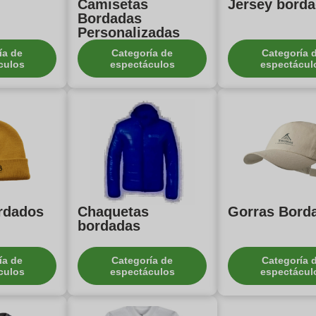
Camisetas
Jersey bord
Bordadas
Personalizadas
ía de
Categoría de
Categoría 
culos
espectáculos
espectácul
rdados
Chaquetas
Gorras Bord
bordadas
ía de
Categoría de
Categoría 
culos
espectáculos
espectácul