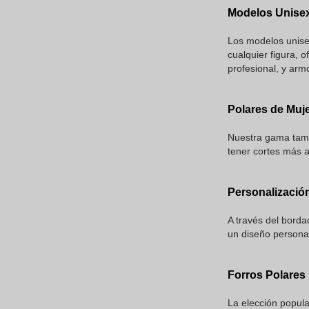
Modelos Unise
Los modelos unisex
cualquier figura,
profesional, y arm
Polares de Muj
Nuestra gama tamb
tener cortes más a
Personalizació
A través del bord
un diseño personal
Forros Polares
La elección popula