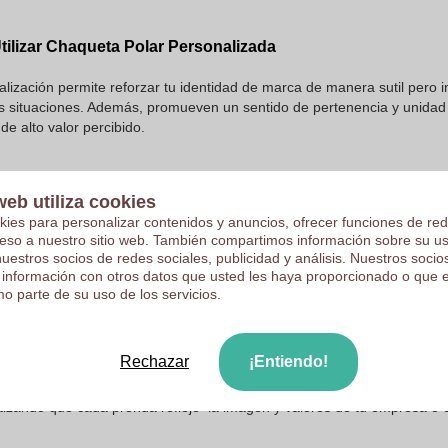
tilizar Chaqueta Polar Personalizada
alización permite reforzar tu identidad de marca de manera sutil pero 
as situaciones. Además, promueven un sentido de pertenencia y unidad
de alto valor percibido.
 con: Cremallera Entera o Media Cremallera
web utiliza cookies
kies para personalizar contenidos y anuncios, ofrecer funciones de red
 prendas con cremallera entera o media cremallera depende de las nec
ceso a nuestro sitio web. También compartimos información sobre su u
sión con cremallera entera ofrece una mayor versatilidad, permitiendo
nuestros socios de redes sociales, publicidad y análisis. Nuestros soci
llera se destaca por su comodidad y estilo más casual, ideal para acti
 información con otros datos que usted les haya proporcionado o que 
o parte de su uso de los servicios.
ros Forros Polares Personalizados
Rechazar
¡Entiendo!
sex hasta opciones más específicas con mejor ajuste a la silueta, ca
ntizando que cada prenda refleje la imagen y valores de tu empresa o 