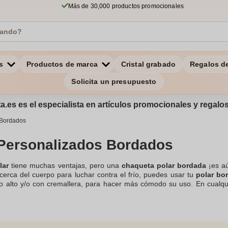
Más de 30,000 productos promocionales
s
Productos de marca
Cristal grabado
Regalos d
Solicita un presupuesto
a.es es el especialista en artículos promocionales y regal
 Bordados
 Personalizados Bordados
lar
tiene muchas ventajas, pero una
chaqueta polar bordada
¡es aú
cerca del cuerpo para luchar contra el frío, puedes usar tu
polar bo
o alto y/o con cremallera, para hacer más cómodo su uso. En cualqui
tanto para uso propio como para regalo. Te invitamos a descubrir
Ropa