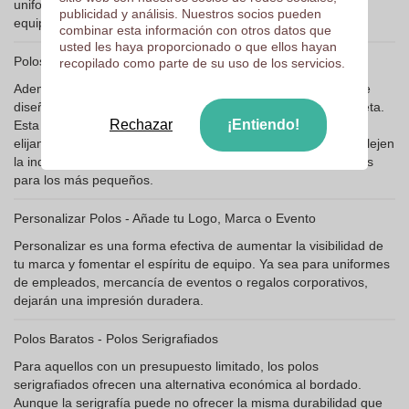
uniformes, ya que se pueden utilizar entre los miembros del
publicidad y análisis. Nuestros socios pueden
equipo.
combinar esta información con otros datos que
usted les haya proporcionado o que ellos hayan
Polos de Mujer, Polos de Hombre y Polos Infantiles
recopilado como parte de su uso de los servicios.
Además de los diseños unisex, existen polos específicamente
diseñados para hombres y mujeres, más adaptados a la silueta.
Rechazar
¡Entiendo!
Esta diversificación permite que las organizaciones y familias
elijan polos que no solo se ajusten bien, sino que también reflejen
la individualidad de quien los lleva. Así como, ofrecemos polos
para los más pequeños.
Personalizar Polos - Añade tu Logo, Marca o Evento
Personalizar es una forma efectiva de aumentar la visibilidad de
tu marca y fomentar el espíritu de equipo. Ya sea para uniformes
de empleados, mercancía de eventos o regalos corporativos,
dejarán una impresión duradera.
Polos Baratos - Polos Serigrafiados
Para aquellos con un presupuesto limitado, los polos
serigrafiados ofrecen una alternativa económica al bordado.
Aunque la serigrafía puede no ofrecer la misma durabilidad que