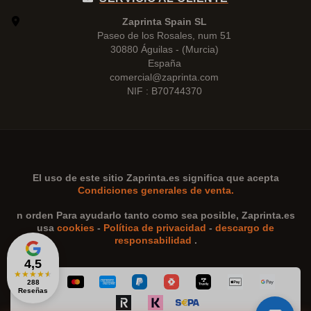
Zaprinta Spain SL
Paseo de los Rosales, num 51
30880 Águilas - (Murcia)
España
comercial@zaprinta.com
NIF : B70744370
El uso de este sitio
Zaprinta.es
significa que acepta
Condiciones generales de venta.
n orden Para ayudarlo tanto como sea posible,
Zaprinta.es
usa
cookies
-
Política de privacidad
-
descargo de
responsabilidad
.
4,5
★
★
★
★
★
288
Reseñas