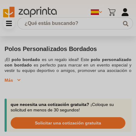
Polos Personalizados Bordados
¡El
polo bordado
es un regalo ideal! Este
polo personalizado
con bordado
es perfecto para marcar en un evento especial y
vestir tu equipo deportivo o amigos, promover una asociación o
enviar un mensaje. El
bordado
hace una prenda única y es
Más
particularmente adecuada para
polos para hombres o mujeres
por el resultado elegante y chic. Tan solo con un logotipo o un
patrón
bordado
marcarán la diferencia frente a un modelo básico
neutro (no personalizado). Descubre al completo nuestra gama
de
Ropa Bordada
. Zaprinta es el sitio perfecto para personalizar
que necesita una cotización gratuita?
¡Coloque su
tus camisas, chaquetas y polares con muchas posibilidades.
solicitud en menos de 30 segundos!
Solicitar una cotización gratuita