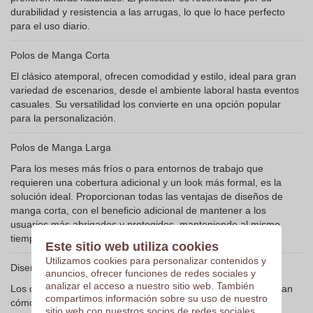
durabilidad y resistencia a las arrugas, lo que lo hace perfecto
para el uso diario.
Polos de Manga Corta
El clásico atemporal, ofrecen comodidad y estilo, ideal para gran
variedad de escenarios, desde el ambiente laboral hasta eventos
casuales. Su versatilidad los convierte en una opción popular
para la personalización.
Polos de Manga Larga
Para los meses más fríos o para entornos de trabajo que
requieren una cobertura adicional y un look más formal, es la
solución ideal. Proporcionan todas las ventajas de diseños de
manga corta, con el beneficio adicional de mantener a los
usuarios más abrigados y protegidos, manteniendo al mismo
tiempo una apariencia pulida y profesional.
Este sitio web utiliza cookies
Utilizamos cookies para personalizar contenidos y
Diseños Unisex: para Hombre y Mujer
anuncios, ofrecer funciones de redes sociales y
analizar el acceso a nuestro sitio web. También
Los diseños unisex aseguran que todos en tu equipo se sientan
compartimos información sobre su uso de nuestro
cómodos. Estos diseños facilitan la gestión del inventario de
sitio web con nuestros socios de redes sociales,