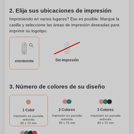
bienestar son siempre una prioridad. Además, esta botella
deportiva puede personalizarse, lo que la convierte en un
2. Elija sus ubicaciones de impresión
gran regalo o artículo promocional. Agrega tu propio
Imprimiendo en varios lugares? Eso es posible. Marque la
logotipo, mensaje o diseño para crear un producto
casilla y seleccione las áreas de impresión deseadas para
verdaderamente único y personalizado. ¡Mantente
imprimir su logotipo.
hidratado con estilo con nuestra Botella Deportiva de Pared
Simple con Bola Mezcladora!
Sin impresión
envolvente
3. Número de colores de su diseño
3 Colores
2 Colores
1 Color
Impresión en pantalla
Impresión en pantalla
Impresión en pantalla
redonda
redonda
redonda
80 x 70 mm
80 x 70 mm
80 x 70 mm