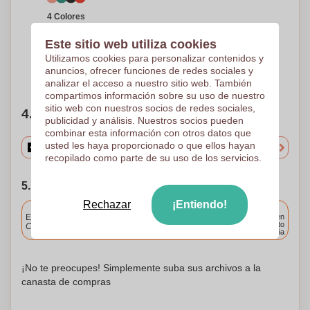
4 Colores
Impresión en pantalla
redonda
Este sitio web utiliza cookies
80 x 70 mm
Utilizamos cookies para personalizar contenidos y
anuncios, ofrecer funciones de redes sociales y
¿Necesitas ayuda?
Ayúdame a elegir
analizar el acceso a nuestro sitio web. También
compartimos información sobre su uso de nuestro
sitio web con nuestros socios de redes sociales,
4. Elige tu cantidad
publicidad y análisis. Nuestros socios pueden
combinar esta información con otros datos que
usted les haya proporcionado o que ellos hayan
recopilado como parte de su uso de los servicios.
5. Elija su fecha de envío
Rechazar
¡Entiendo!
Incluido
Entrega estándar
Entrega en
cualquier punto
Cargue y apruebe sus archivos antes de las 9.30 a.m.
de España
¡No te preocupes! Simplemente suba sus archivos a la
canasta de compras