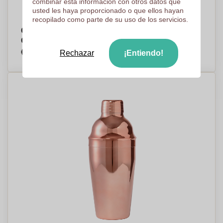
combinar esta información con otros datos que
usted les haya proporcionado o que ellos hayan
recopilado como parte de su uso de los servicios.
Coctelera de Acero Inoxidable Revestido de
Cobre Galvanizado - Zorraquín
€5,89
Rechazar
¡Entiendo!
Por pieza, base en 250 piezas