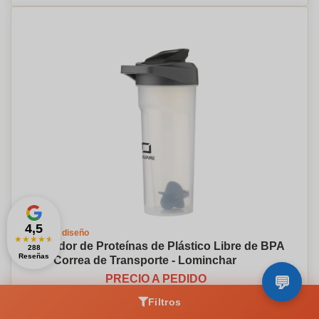
4,5
Crea tu diseño
★
★
★
★
★
Agitador de Proteínas de Plástico Libre de BPA
288
Reseñas
con Correa de Transporte - Lominchar
PRECIO A PEDIDO
Filtros