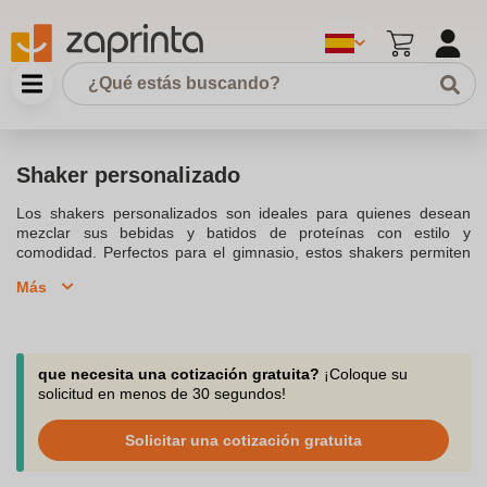
Shaker personalizado
Los shakers personalizados son ideales para quienes desean
mezclar sus bebidas y batidos de proteínas con estilo y
comodidad. Perfectos para el gimnasio, estos shakers permiten
personalizar con tu logo o un diseño único, lo que los convierte
Más
en un accesorio promocional perfecto para marcas que buscan
destacar. Fabricados en materiales de alta calidad como plástico
sin BPA y acero inoxidable, nuestros shakers personalizados son
duraderos y fáciles de limpiar. Además, están disponibles en
varios tamaños, desde 500 ml hasta 700 ml, para adaptarse a tus
que necesita una cotización gratuita?
¡Coloque su
necesidades. Ya sea para mezclar tu suplemento de proteínas o
solicitud en menos de 30 segundos!
para usar como botella de agua, nuestros shakers son una
excelente opción para promocionar tu marca o como un regalo
Solicitar una cotización gratuita
de empresa. ¡Haz tu pedido hoy y lleva tu branding al siguiente
nivel con un shaker personalizado!