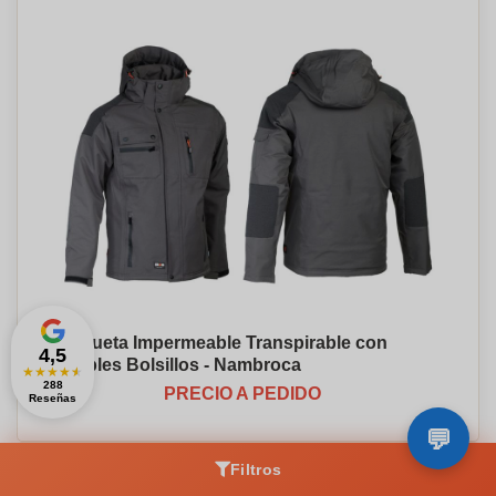
Chaqueta Impermeable Transpirable con
4,5
Múltiples Bolsillos - Nambroca
★
★
★
★
★
288
PRECIO A PEDIDO
Reseñas
Filtros