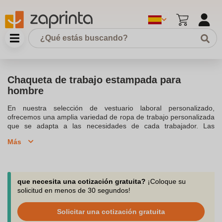
Chaqueta de trabajo estampada para
hombre
En nuestra selección de vestuario laboral personalizado,
ofrecemos una amplia variedad de ropa de trabajo personalizada
que se adapta a las necesidades de cada trabajador. Las
chaquetas de trabajo ofrecen comodidad en el trabajo diario,
Más
especialmente en condiciones de poca luz, gracias a sus
características de ropa reflectante. Disponemos de chaquetas
softshell, cazadoras de alta visibilidad y chalecos reflectantes que
cumplen con las normativas de seguridad, garantizando tu
protección.Nuestras chaquetas de trabajo están disponibles en
que necesita una cotización gratuita?
¡Coloque su
varios colores y estilos, lo que permite personalizarlas según la
solicitud en menos de 30 segundos!
imagen corporativa de tu empresa. Utilizamos materiales de alta
calidad como poliéster y algodón y poliéster, asegurando una
Solicitar una cotización gratuita
prenda de trabajo transpirable y resistente, ideal para el uso